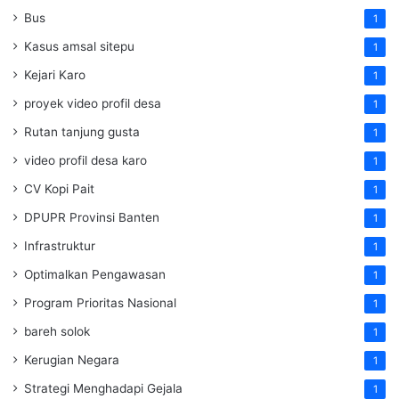
Bus
1
Kasus amsal sitepu
1
Kejari Karo
1
proyek video profil desa
1
Rutan tanjung gusta
1
video profil desa karo
1
CV Kopi Pait
1
DPUPR Provinsi Banten
1
Infrastruktur
1
Optimalkan Pengawasan
1
Program Prioritas Nasional
1
bareh solok
1
Kerugian Negara
1
Strategi Menghadapi Gejala
1