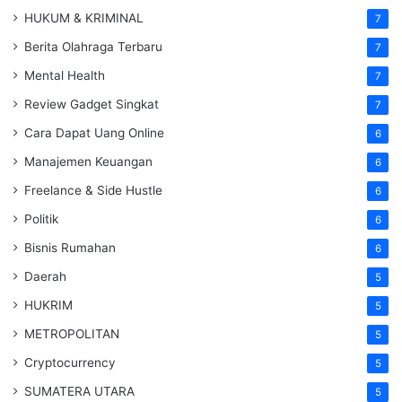
HUKUM & KRIMINAL
7
Berita Olahraga Terbaru
7
Mental Health
7
Review Gadget Singkat
7
Cara Dapat Uang Online
6
Manajemen Keuangan
6
Freelance & Side Hustle
6
Politik
6
Bisnis Rumahan
6
Daerah
5
HUKRIM
5
METROPOLITAN
5
Cryptocurrency
5
SUMATERA UTARA
5