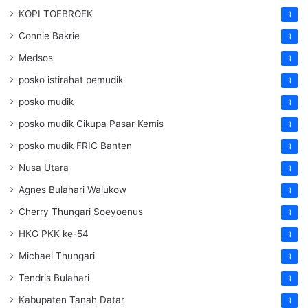
KOPI TOEBROEK
1
Connie Bakrie
1
Medsos
1
posko istirahat pemudik
1
posko mudik
1
posko mudik Cikupa Pasar Kemis
1
posko mudik FRIC Banten
1
Nusa Utara
1
Agnes Bulahari Walukow
1
Cherry Thungari Soeyoenus
1
HKG PKK ke-54
1
Michael Thungari
1
Tendris Bulahari
1
Kabupaten Tanah Datar
1