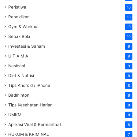
Peristiwa
10
Pendidikan
10
Gym & Workout
10
Sepak Bola
10
Investasi & Saham
9
U T A M A
9
Nasional
9
Diet & Nutrisi
8
Tips Android / iPhone
8
Badminton
8
Tips Kesehatan Harian
8
UMKM
8
Aplikasi Viral & Bermanfaat
8
HUKUM & KRIMINAL
7