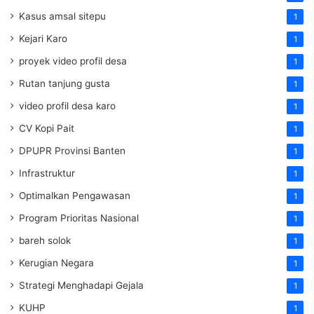
Kasus amsal sitepu
1
Kejari Karo
1
proyek video profil desa
1
Rutan tanjung gusta
1
video profil desa karo
1
CV Kopi Pait
1
DPUPR Provinsi Banten
1
Infrastruktur
1
Optimalkan Pengawasan
1
Program Prioritas Nasional
1
bareh solok
1
Kerugian Negara
1
Strategi Menghadapi Gejala
1
KUHP
1