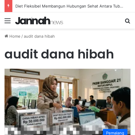
Diet Fleksibel Membangun Hubungan Sehat Antara Tubuh dan Makanan Sehari-hari
Menu
Se
Home
/
audit dana hibah
audit dana hibah
Pemalang