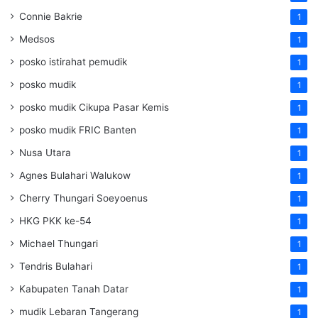
Connie Bakrie
1
Medsos
1
posko istirahat pemudik
1
posko mudik
1
posko mudik Cikupa Pasar Kemis
1
posko mudik FRIC Banten
1
Nusa Utara
1
Agnes Bulahari Walukow
1
Cherry Thungari Soeyoenus
1
HKG PKK ke-54
1
Michael Thungari
1
Tendris Bulahari
1
Kabupaten Tanah Datar
1
mudik Lebaran Tangerang
1