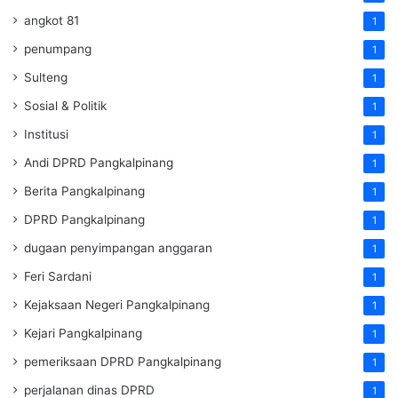
angkot 81
1
penumpang
1
Sulteng
1
Sosial & Politik
1
Institusi
1
Andi DPRD Pangkalpinang
1
Berita Pangkalpinang
1
DPRD Pangkalpinang
1
dugaan penyimpangan anggaran
1
Feri Sardani
1
Kejaksaan Negeri Pangkalpinang
1
Kejari Pangkalpinang
1
pemeriksaan DPRD Pangkalpinang
1
perjalanan dinas DPRD
1