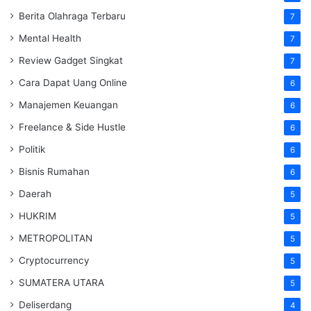
Berita Olahraga Terbaru
7
Mental Health
7
Review Gadget Singkat
7
Cara Dapat Uang Online
6
Manajemen Keuangan
6
Freelance & Side Hustle
6
Politik
6
Bisnis Rumahan
6
Daerah
5
HUKRIM
5
METROPOLITAN
5
Cryptocurrency
5
SUMATERA UTARA
5
Deliserdang
4