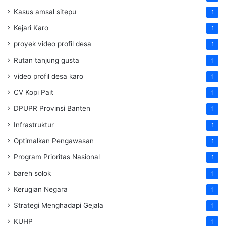
Kasus amsal sitepu
1
Kejari Karo
1
proyek video profil desa
1
Rutan tanjung gusta
1
video profil desa karo
1
CV Kopi Pait
1
DPUPR Provinsi Banten
1
Infrastruktur
1
Optimalkan Pengawasan
1
Program Prioritas Nasional
1
bareh solok
1
Kerugian Negara
1
Strategi Menghadapi Gejala
1
KUHP
1