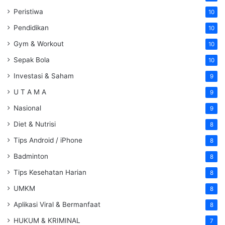
Peristiwa
10
Pendidikan
10
Gym & Workout
10
Sepak Bola
10
Investasi & Saham
9
U T A M A
9
Nasional
9
Diet & Nutrisi
8
Tips Android / iPhone
8
Badminton
8
Tips Kesehatan Harian
8
UMKM
8
Aplikasi Viral & Bermanfaat
8
HUKUM & KRIMINAL
7