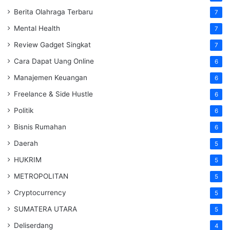
Berita Olahraga Terbaru
7
Mental Health
7
Review Gadget Singkat
7
Cara Dapat Uang Online
6
Manajemen Keuangan
6
Freelance & Side Hustle
6
Politik
6
Bisnis Rumahan
6
Daerah
5
HUKRIM
5
METROPOLITAN
5
Cryptocurrency
5
SUMATERA UTARA
5
Deliserdang
4