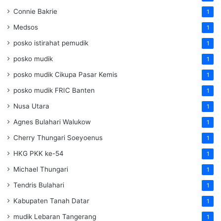
Connie Bakrie
1
Medsos
1
posko istirahat pemudik
1
posko mudik
1
posko mudik Cikupa Pasar Kemis
1
posko mudik FRIC Banten
1
Nusa Utara
1
Agnes Bulahari Walukow
1
Cherry Thungari Soeyoenus
1
HKG PKK ke-54
1
Michael Thungari
1
Tendris Bulahari
1
Kabupaten Tanah Datar
1
mudik Lebaran Tangerang
1