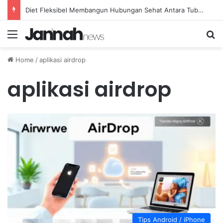
Diet Fleksibel Membangun Hubungan Sehat Antara Tubuh dan Makanan Sehari-hari
Menu
Se
Home
/
aplikasi airdrop
aplikasi airdrop
Tips Android / iPhone