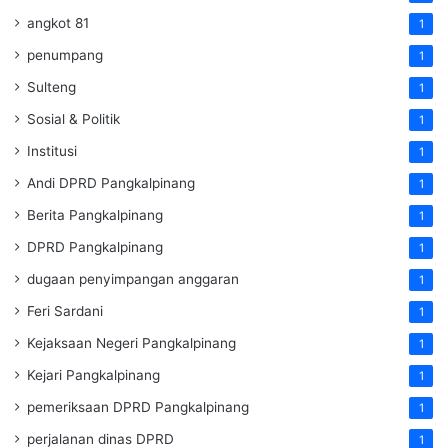
angkot 81
1
penumpang
1
Sulteng
1
Sosial & Politik
1
Institusi
1
Andi DPRD Pangkalpinang
1
Berita Pangkalpinang
1
DPRD Pangkalpinang
1
dugaan penyimpangan anggaran
1
Feri Sardani
1
Kejaksaan Negeri Pangkalpinang
1
Kejari Pangkalpinang
1
pemeriksaan DPRD Pangkalpinang
1
perjalanan dinas DPRD
1