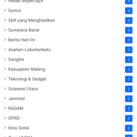
media terpercaya
4
Sumut
4
Skill yang Menghasilkan
3
Sumatera Barat
3
Berita Hari Ini
3
Asahan-Labuhanbatu
3
Sangihe
2
Kabupaten Malang
2
Teknologi & Gadget
2
Sulawesi Utara
2
Jamintel
2
RAGAM
2
DPRD
2
Kota Solok
2