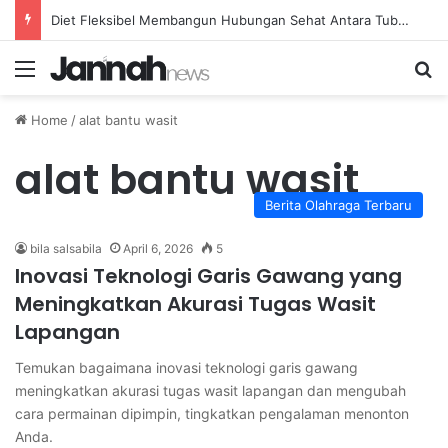
Diet Fleksibel Membangun Hubungan Sehat Antara Tubuh dan Makanan Sehari-hari
Menu
Se
Home
/
alat bantu wasit
alat bantu wasit
Berita Olahraga Terbaru
bila salsabila
April 6, 2026
5
Inovasi Teknologi Garis Gawang yang
Meningkatkan Akurasi Tugas Wasit
Lapangan
Temukan bagaimana inovasi teknologi garis gawang
meningkatkan akurasi tugas wasit lapangan dan mengubah
cara permainan dipimpin, tingkatkan pengalaman menonton
Anda.