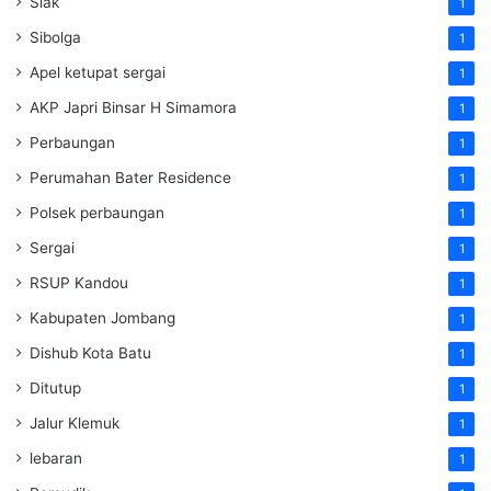
Siak
1
Sibolga
1
Apel ketupat sergai
1
AKP Japri Binsar H Simamora
1
Perbaungan
1
Perumahan Bater Residence
1
Polsek perbaungan
1
Sergai
1
RSUP Kandou
1
Kabupaten Jombang
1
Dishub Kota Batu
1
Ditutup
1
Jalur Klemuk
1
lebaran
1