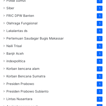
Polda Sumut
1
Siber
1
FRIC DPW Banten
1
Olahraga Fungsional
1
Lakalantas ds
1
Pertemuan Saudagar Bugis Makassar
1
Naili Trisal
1
Banjir Aceh
1
indexpolitica
1
Korban bencana alam
1
Korban Bencana Sumatra
1
Presiden Prabowo
1
Presiden Prabowo Subianto
1
Lintas Nusantara
1