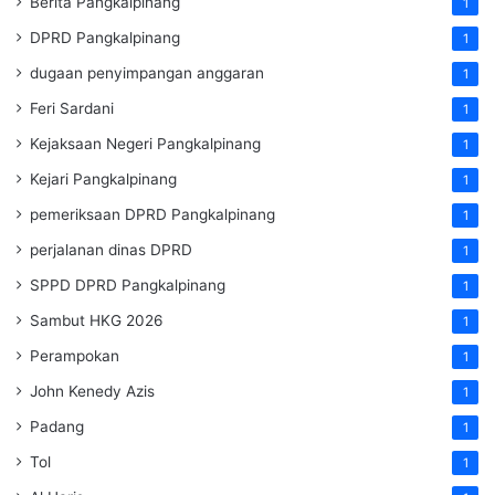
Berita Pangkalpinang
1
DPRD Pangkalpinang
1
dugaan penyimpangan anggaran
1
Feri Sardani
1
Kejaksaan Negeri Pangkalpinang
1
Kejari Pangkalpinang
1
pemeriksaan DPRD Pangkalpinang
1
perjalanan dinas DPRD
1
SPPD DPRD Pangkalpinang
1
Sambut HKG 2026
1
Perampokan
1
John Kenedy Azis
1
Padang
1
Tol
1