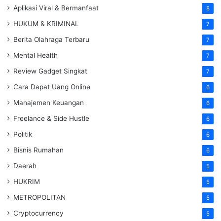
Aplikasi Viral & Bermanfaat
8
HUKUM & KRIMINAL
7
Berita Olahraga Terbaru
7
Mental Health
7
Review Gadget Singkat
7
Cara Dapat Uang Online
6
Manajemen Keuangan
6
Freelance & Side Hustle
6
Politik
6
Bisnis Rumahan
6
Daerah
5
HUKRIM
5
METROPOLITAN
5
Cryptocurrency
5