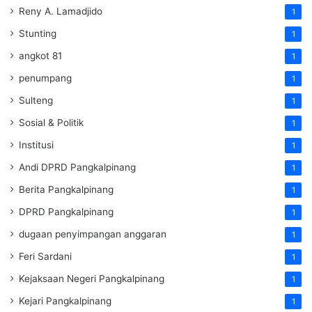
Reny A. Lamadjido
1
Stunting
1
angkot 81
1
penumpang
1
Sulteng
1
Sosial & Politik
1
Institusi
1
Andi DPRD Pangkalpinang
1
Berita Pangkalpinang
1
DPRD Pangkalpinang
1
dugaan penyimpangan anggaran
1
Feri Sardani
1
Kejaksaan Negeri Pangkalpinang
1
Kejari Pangkalpinang
1