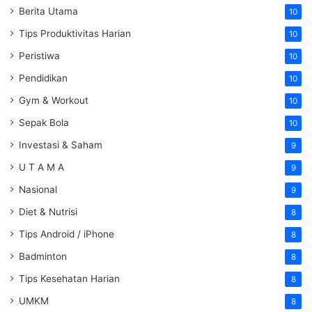
Berita Utama
10
Tips Produktivitas Harian
10
Peristiwa
10
Pendidikan
10
Gym & Workout
10
Sepak Bola
10
Investasi & Saham
9
U T A M A
9
Nasional
9
Diet & Nutrisi
8
Tips Android / iPhone
8
Badminton
8
Tips Kesehatan Harian
8
UMKM
8