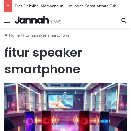
Diet Fleksibel Membangun Hubungan Sehat Antara Tubuh dan Makanan Sehari-hari
Menu
Se
Home
/
fitur speaker smartphone
fitur speaker
smartphone