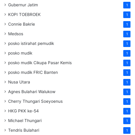
Gubernur Jatim
1
KOPI TOEBROEK
1
Connie Bakrie
1
Medsos
1
posko istirahat pemudik
1
posko mudik
1
posko mudik Cikupa Pasar Kemis
1
posko mudik FRIC Banten
1
Nusa Utara
1
Agnes Bulahari Walukow
1
Cherry Thungari Soeyoenus
1
HKG PKK ke-54
1
Michael Thungari
1
Tendris Bulahari
1