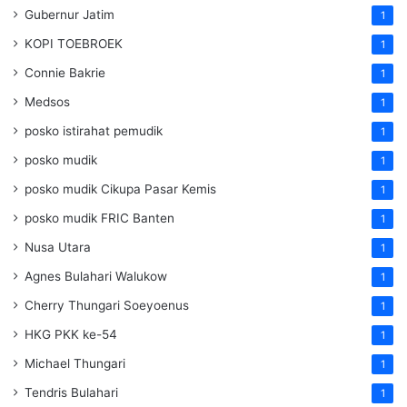
Gubernur Jatim
1
KOPI TOEBROEK
1
Connie Bakrie
1
Medsos
1
posko istirahat pemudik
1
posko mudik
1
posko mudik Cikupa Pasar Kemis
1
posko mudik FRIC Banten
1
Nusa Utara
1
Agnes Bulahari Walukow
1
Cherry Thungari Soeyoenus
1
HKG PKK ke-54
1
Michael Thungari
1
Tendris Bulahari
1