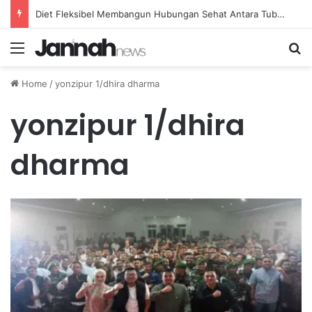
Diet Fleksibel Membangun Hubungan Sehat Antara Tubuh dan Makanan Sehari-hari
Menu
Se
Home
/
yonzipur 1/dhira dharma
yonzipur 1/dhira
dharma