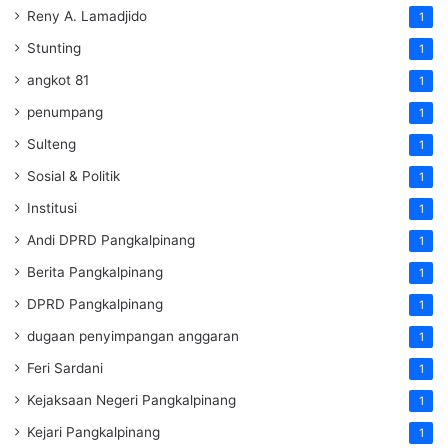
Reny A. Lamadjido
1
Stunting
1
angkot 81
1
penumpang
1
Sulteng
1
Sosial & Politik
1
Institusi
1
Andi DPRD Pangkalpinang
1
Berita Pangkalpinang
1
DPRD Pangkalpinang
1
dugaan penyimpangan anggaran
1
Feri Sardani
1
Kejaksaan Negeri Pangkalpinang
1
Kejari Pangkalpinang
1