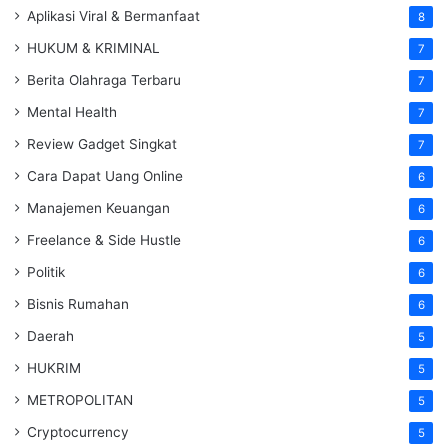
Aplikasi Viral & Bermanfaat
8
HUKUM & KRIMINAL
7
Berita Olahraga Terbaru
7
Mental Health
7
Review Gadget Singkat
7
Cara Dapat Uang Online
6
Manajemen Keuangan
6
Freelance & Side Hustle
6
Politik
6
Bisnis Rumahan
6
Daerah
5
HUKRIM
5
METROPOLITAN
5
Cryptocurrency
5