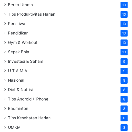
Berita Utama
10
Tips Produktivitas Harian
10
Peristiwa
10
Pendidikan
10
Gym & Workout
10
Sepak Bola
10
Investasi & Saham
9
U T A M A
9
Nasional
9
Diet & Nutrisi
8
Tips Android / iPhone
8
Badminton
8
Tips Kesehatan Harian
8
UMKM
8