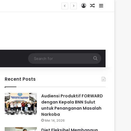
Log In
Random Article
Sidebar
Search
for
Recent Posts
Audiensi Produktif FORWARD
dengan Kepala BNN Sulut
untuk Penanganan Masalah
Narkoba
Mei 14, 2026
Diet Fleksibel Membangun