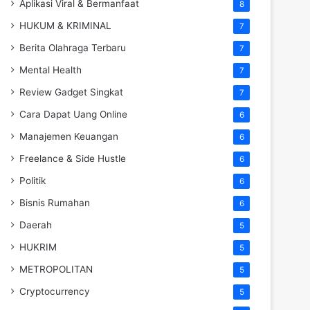
Aplikasi Viral & Bermanfaat
8
HUKUM & KRIMINAL
7
Berita Olahraga Terbaru
7
Mental Health
7
Review Gadget Singkat
7
Cara Dapat Uang Online
6
Manajemen Keuangan
6
Freelance & Side Hustle
6
Politik
6
Bisnis Rumahan
6
Daerah
5
HUKRIM
5
METROPOLITAN
5
Cryptocurrency
5