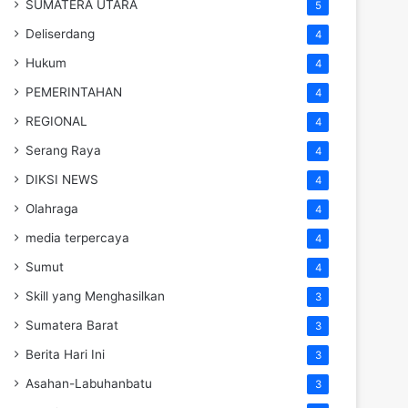
SUMATERA UTARA
5
Deliserdang
4
Hukum
4
PEMERINTAHAN
4
REGIONAL
4
Serang Raya
4
DIKSI NEWS
4
Olahraga
4
media terpercaya
4
Sumut
4
Skill yang Menghasilkan
3
Sumatera Barat
3
Berita Hari Ini
3
Asahan-Labuhanbatu
3