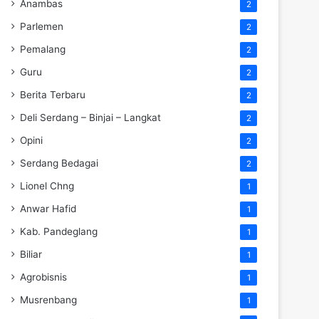
Anambas
2
Parlemen
2
Pemalang
2
Guru
2
Berita Terbaru
2
Deli Serdang – Binjai – Langkat
2
Opini
2
Serdang Bedagai
2
Lionel Chng
1
Anwar Hafid
1
Kab. Pandeglang
1
Biliar
1
Agrobisnis
1
Musrenbang
1