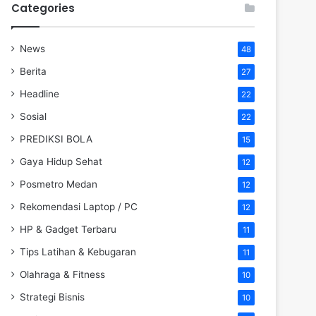
Categories
News
48
Berita
27
Headline
22
Sosial
22
PREDIKSI BOLA
15
Gaya Hidup Sehat
12
Posmetro Medan
12
Rekomendasi Laptop / PC
12
HP & Gadget Terbaru
11
Tips Latihan & Kebugaran
11
Olahraga & Fitness
10
Strategi Bisnis
10