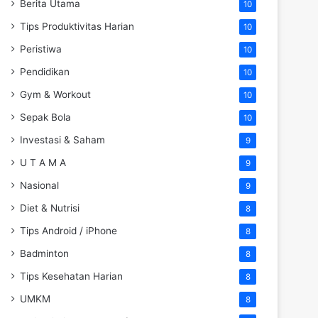
Berita Utama
10
Tips Produktivitas Harian
10
Peristiwa
10
Pendidikan
10
Gym & Workout
10
Sepak Bola
10
Investasi & Saham
9
U T A M A
9
Nasional
9
Diet & Nutrisi
8
Tips Android / iPhone
8
Badminton
8
Tips Kesehatan Harian
8
UMKM
8