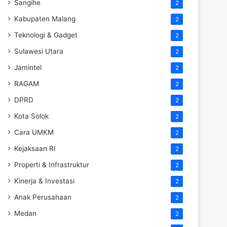
Sangihe
2
Kabupaten Malang
2
Teknologi & Gadget
2
Sulawesi Utara
2
Jamintel
2
RAGAM
2
DPRD
2
Kota Solok
2
Cara UMKM
2
Kejaksaan RI
2
Properti & Infrastruktur
2
Kinerja & Investasi
2
Anak Perusahaan
2
Medan
2