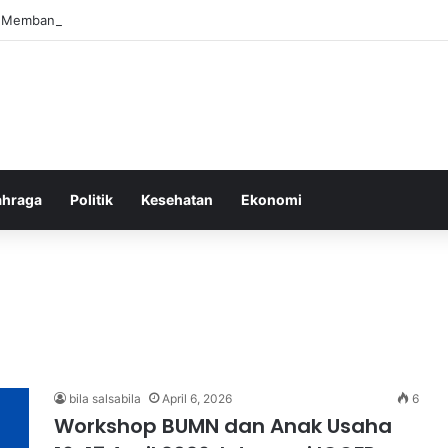
el Membangun Hubungan Sehat Antara Tubuh dan Makanan Sehari-hari
ahraga
Politik
Kesehatan
Ekonomi
bila salsabila
April 6, 2026
6
Workshop BUMN dan Anak Usaha