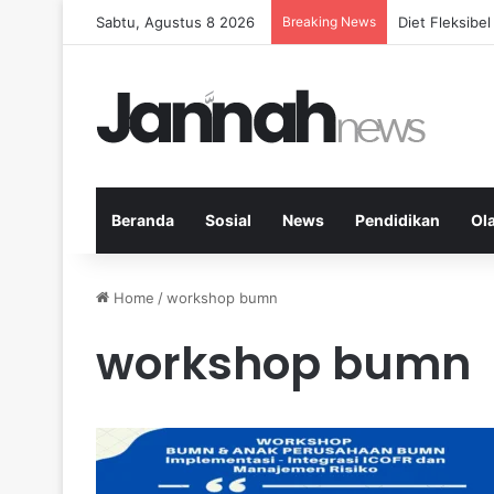
Sabtu, Agustus 8 2026
Breaking News
Diet Fleksib
Beranda
Sosial
News
Pendidikan
Ol
Home
/
workshop bumn
workshop bumn