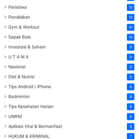
Peristiwa
10
Pendidikan
10
Gym & Workout
10
Sepak Bola
10
Investasi & Saham
9
U T A M A
9
Nasional
9
Diet & Nutrisi
8
Tips Android / iPhone
8
Badminton
8
Tips Kesehatan Harian
8
UMKM
8
Aplikasi Viral & Bermanfaat
8
HUKUM & KRIMINAL
7