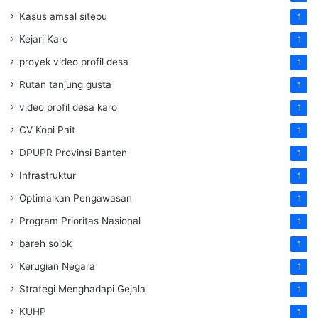
Kasus amsal sitepu
1
Kejari Karo
1
proyek video profil desa
1
Rutan tanjung gusta
1
video profil desa karo
1
CV Kopi Pait
1
DPUPR Provinsi Banten
1
Infrastruktur
1
Optimalkan Pengawasan
1
Program Prioritas Nasional
1
bareh solok
1
Kerugian Negara
1
Strategi Menghadapi Gejala
1
KUHP
1