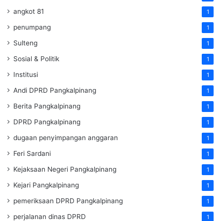
angkot 81
1
penumpang
1
Sulteng
1
Sosial & Politik
1
Institusi
1
Andi DPRD Pangkalpinang
1
Berita Pangkalpinang
1
DPRD Pangkalpinang
1
dugaan penyimpangan anggaran
1
Feri Sardani
1
Kejaksaan Negeri Pangkalpinang
1
Kejari Pangkalpinang
1
pemeriksaan DPRD Pangkalpinang
1
perjalanan dinas DPRD
1