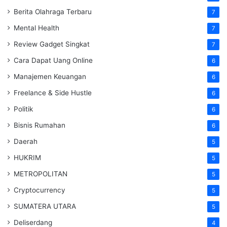
Berita Olahraga Terbaru
7
Mental Health
7
Review Gadget Singkat
7
Cara Dapat Uang Online
6
Manajemen Keuangan
6
Freelance & Side Hustle
6
Politik
6
Bisnis Rumahan
6
Daerah
5
HUKRIM
5
METROPOLITAN
5
Cryptocurrency
5
SUMATERA UTARA
5
Deliserdang
4