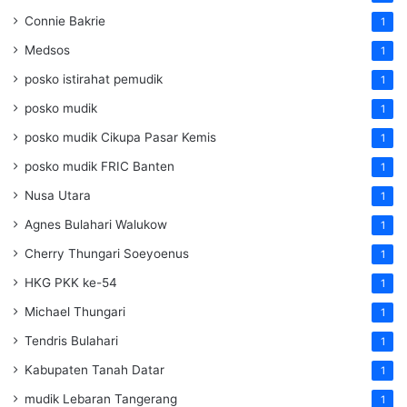
Connie Bakrie
1
Medsos
1
posko istirahat pemudik
1
posko mudik
1
posko mudik Cikupa Pasar Kemis
1
posko mudik FRIC Banten
1
Nusa Utara
1
Agnes Bulahari Walukow
1
Cherry Thungari Soeyoenus
1
HKG PKK ke-54
1
Michael Thungari
1
Tendris Bulahari
1
Kabupaten Tanah Datar
1
mudik Lebaran Tangerang
1