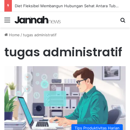
Diet Fleksibel Membangun Hubungan Sehat Antara Tubuh dan Makanan Sehari-hari
Menu
Se
Home
/
tugas administratif
tugas administratif
Tips Produktivitas Harian