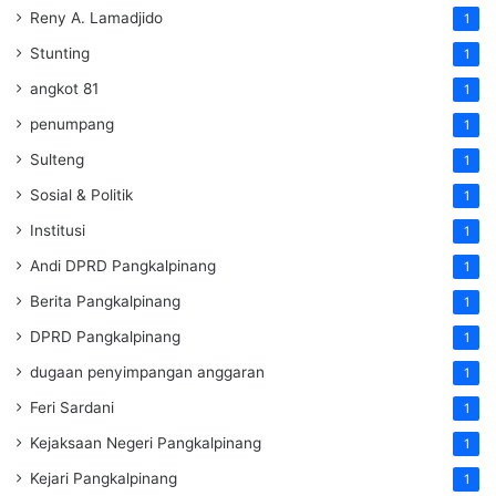
Reny A. Lamadjido
1
Stunting
1
angkot 81
1
penumpang
1
Sulteng
1
Sosial & Politik
1
Institusi
1
Andi DPRD Pangkalpinang
1
Berita Pangkalpinang
1
DPRD Pangkalpinang
1
dugaan penyimpangan anggaran
1
Feri Sardani
1
Kejaksaan Negeri Pangkalpinang
1
Kejari Pangkalpinang
1