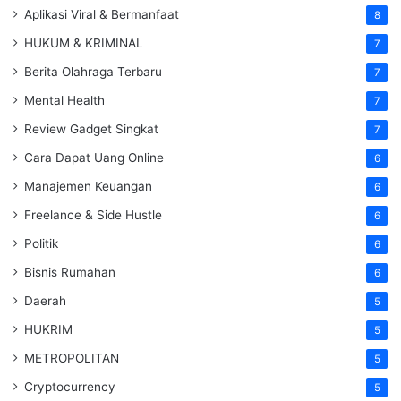
Aplikasi Viral & Bermanfaat
8
HUKUM & KRIMINAL
7
Berita Olahraga Terbaru
7
Mental Health
7
Review Gadget Singkat
7
Cara Dapat Uang Online
6
Manajemen Keuangan
6
Freelance & Side Hustle
6
Politik
6
Bisnis Rumahan
6
Daerah
5
HUKRIM
5
METROPOLITAN
5
Cryptocurrency
5