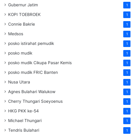
Gubernur Jatim
1
KOPI TOEBROEK
1
Connie Bakrie
1
Medsos
1
posko istirahat pemudik
1
posko mudik
1
posko mudik Cikupa Pasar Kemis
1
posko mudik FRIC Banten
1
Nusa Utara
1
Agnes Bulahari Walukow
1
Cherry Thungari Soeyoenus
1
HKG PKK ke-54
1
Michael Thungari
1
Tendris Bulahari
1