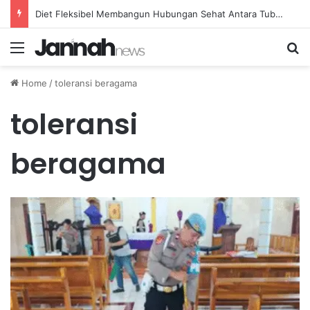
Diet Fleksibel Membangun Hubungan Sehat Antara Tubuh dan Makanan Sehari-hari
Menu
Se
Home
/
toleransi beragama
toleransi
beragama