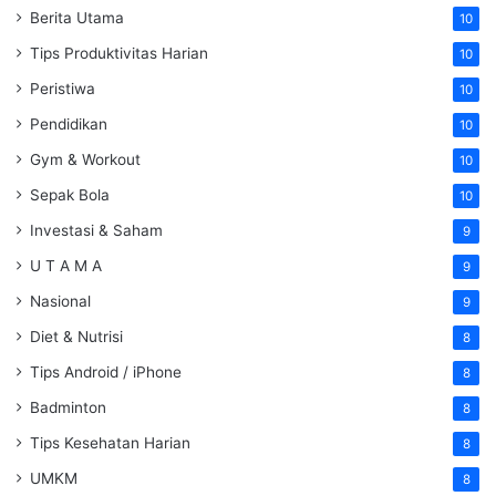
Berita Utama
10
Tips Produktivitas Harian
10
Peristiwa
10
Pendidikan
10
Gym & Workout
10
Sepak Bola
10
Investasi & Saham
9
U T A M A
9
Nasional
9
Diet & Nutrisi
8
Tips Android / iPhone
8
Badminton
8
Tips Kesehatan Harian
8
UMKM
8