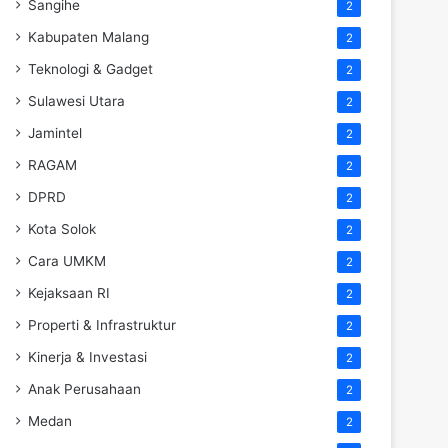
Sangihe
2
Kabupaten Malang
2
Teknologi & Gadget
2
Sulawesi Utara
2
Jamintel
2
RAGAM
2
DPRD
2
Kota Solok
2
Cara UMKM
2
Kejaksaan RI
2
Properti & Infrastruktur
2
Kinerja & Investasi
2
Anak Perusahaan
2
Medan
2