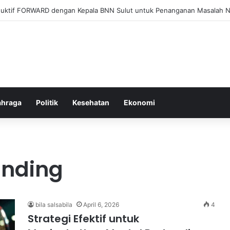
el Membangun Hubungan Sehat Antara Tubuh dan Makanan Sehari-hari
ahraga
Politik
Kesehatan
Ekonomi
anding
bila salsabila
April 6, 2026
4
Strategi Efektif untuk