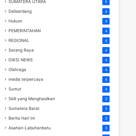
SUMATERA UTARA
5
Deliserdang
4
Hukum
4
PEMERINTAHAN
4
REGIONAL
4
Serang Raya
4
DIKSI NEWS
4
Olahraga
4
media terpercaya
4
Sumut
4
Skill yang Menghasilkan
3
Sumatera Barat
3
Berita Hari Ini
3
Asahan-Labuhanbatu
3