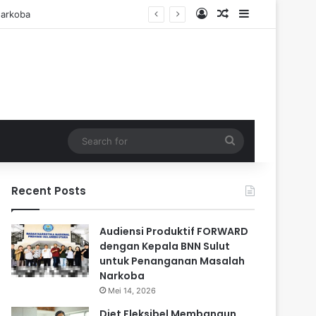
Log In
Random Article
Sidebar
Search
for
Recent Posts
Audiensi Produktif FORWARD
dengan Kepala BNN Sulut
untuk Penanganan Masalah
Narkoba
Mei 14, 2026
Diet Fleksibel Membangun