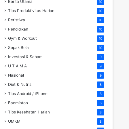
Berita Utama
10
Tips Produktivitas Harian
10
Peristiwa
10
Pendidikan
10
Gym & Workout
10
Sepak Bola
10
Investasi & Saham
9
U T A M A
9
Nasional
9
Diet & Nutrisi
8
Tips Android / iPhone
8
Badminton
8
Tips Kesehatan Harian
8
UMKM
8