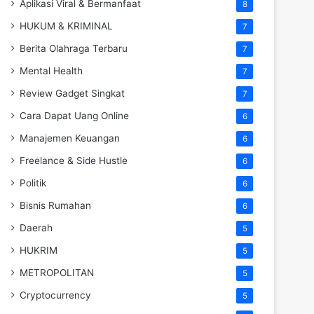
Aplikasi Viral & Bermanfaat
8
HUKUM & KRIMINAL
7
Berita Olahraga Terbaru
7
Mental Health
7
Review Gadget Singkat
7
Cara Dapat Uang Online
6
Manajemen Keuangan
6
Freelance & Side Hustle
6
Politik
6
Bisnis Rumahan
6
Daerah
5
HUKRIM
5
METROPOLITAN
5
Cryptocurrency
5