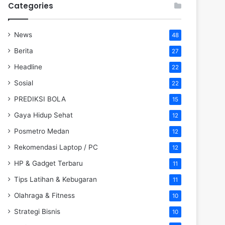
Categories
News
48
Berita
27
Headline
22
Sosial
22
PREDIKSI BOLA
15
Gaya Hidup Sehat
12
Posmetro Medan
12
Rekomendasi Laptop / PC
12
HP & Gadget Terbaru
11
Tips Latihan & Kebugaran
11
Olahraga & Fitness
10
Strategi Bisnis
10