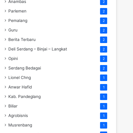
Anambas
2
Parlemen
2
Pemalang
2
Guru
2
Berita Terbaru
2
Deli Serdang – Binjai – Langkat
2
Opini
2
Serdang Bedagai
2
Lionel Chng
1
Anwar Hafid
1
Kab. Pandeglang
1
Biliar
1
Agrobisnis
1
Musrenbang
1