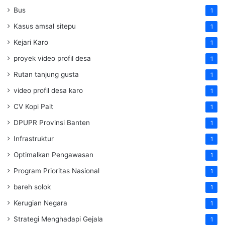
Bus
1
Kasus amsal sitepu
1
Kejari Karo
1
proyek video profil desa
1
Rutan tanjung gusta
1
video profil desa karo
1
CV Kopi Pait
1
DPUPR Provinsi Banten
1
Infrastruktur
1
Optimalkan Pengawasan
1
Program Prioritas Nasional
1
bareh solok
1
Kerugian Negara
1
Strategi Menghadapi Gejala
1