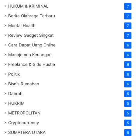
HUKUM & KRIMINAL
7
Berita Olahraga Terbaru
7
Mental Health
7
Review Gadget Singkat
7
Cara Dapat Uang Online
6
Manajemen Keuangan
6
Freelance & Side Hustle
6
Politik
6
Bisnis Rumahan
6
Daerah
5
HUKRIM
5
METROPOLITAN
5
Cryptocurrency
5
SUMATERA UTARA
5