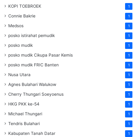
KOPI TOEBROEK
1
Connie Bakrie
1
Medsos
1
posko istirahat pemudik
1
posko mudik
1
posko mudik Cikupa Pasar Kemis
1
posko mudik FRIC Banten
1
Nusa Utara
1
Agnes Bulahari Walukow
1
Cherry Thungari Soeyoenus
1
HKG PKK ke-54
1
Michael Thungari
1
Tendris Bulahari
1
Kabupaten Tanah Datar
1