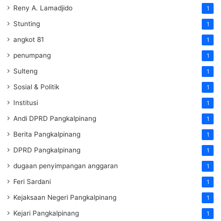
Reny A. Lamadjido
1
Stunting
1
angkot 81
1
penumpang
1
Sulteng
1
Sosial & Politik
1
Institusi
1
Andi DPRD Pangkalpinang
1
Berita Pangkalpinang
1
DPRD Pangkalpinang
1
dugaan penyimpangan anggaran
1
Feri Sardani
1
Kejaksaan Negeri Pangkalpinang
1
Kejari Pangkalpinang
1