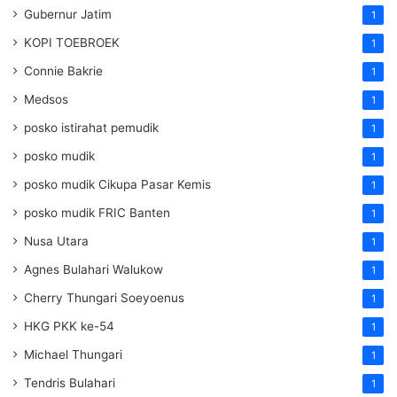
Gubernur Jatim
1
KOPI TOEBROEK
1
Connie Bakrie
1
Medsos
1
posko istirahat pemudik
1
posko mudik
1
posko mudik Cikupa Pasar Kemis
1
posko mudik FRIC Banten
1
Nusa Utara
1
Agnes Bulahari Walukow
1
Cherry Thungari Soeyoenus
1
HKG PKK ke-54
1
Michael Thungari
1
Tendris Bulahari
1