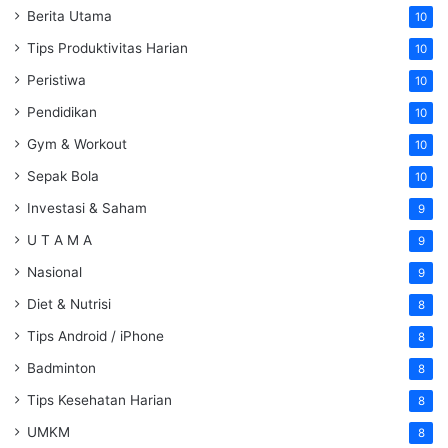
Berita Utama
10
Tips Produktivitas Harian
10
Peristiwa
10
Pendidikan
10
Gym & Workout
10
Sepak Bola
10
Investasi & Saham
9
U T A M A
9
Nasional
9
Diet & Nutrisi
8
Tips Android / iPhone
8
Badminton
8
Tips Kesehatan Harian
8
UMKM
8