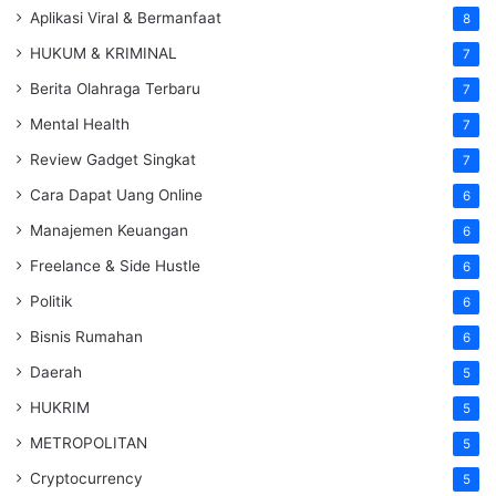
Aplikasi Viral & Bermanfaat
8
HUKUM & KRIMINAL
7
Berita Olahraga Terbaru
7
Mental Health
7
Review Gadget Singkat
7
Cara Dapat Uang Online
6
Manajemen Keuangan
6
Freelance & Side Hustle
6
Politik
6
Bisnis Rumahan
6
Daerah
5
HUKRIM
5
METROPOLITAN
5
Cryptocurrency
5