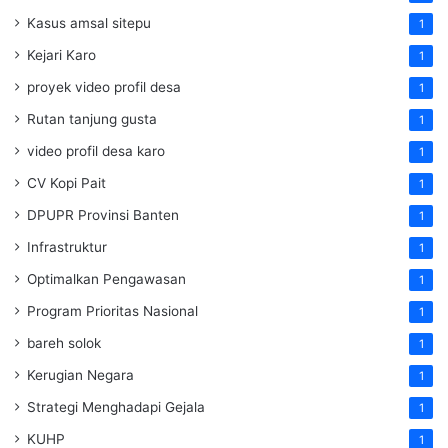
Kasus amsal sitepu
1
Kejari Karo
1
proyek video profil desa
1
Rutan tanjung gusta
1
video profil desa karo
1
CV Kopi Pait
1
DPUPR Provinsi Banten
1
Infrastruktur
1
Optimalkan Pengawasan
1
Program Prioritas Nasional
1
bareh solok
1
Kerugian Negara
1
Strategi Menghadapi Gejala
1
KUHP
1