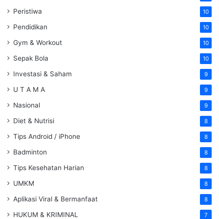
Peristiwa
10
Pendidikan
10
Gym & Workout
10
Sepak Bola
10
Investasi & Saham
9
U T A M A
9
Nasional
9
Diet & Nutrisi
8
Tips Android / iPhone
8
Badminton
8
Tips Kesehatan Harian
8
UMKM
8
Aplikasi Viral & Bermanfaat
8
HUKUM & KRIMINAL
7