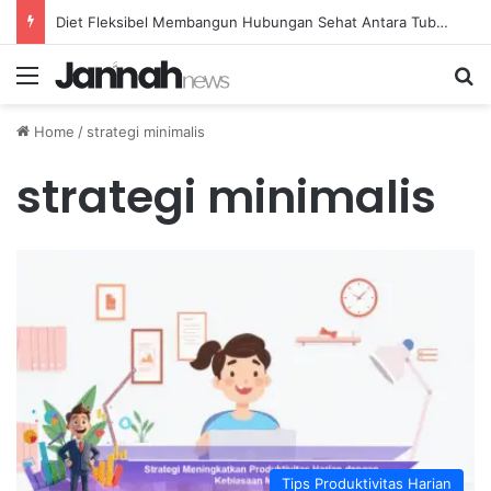
Diet Fleksibel Membangun Hubungan Sehat Antara Tubuh dan Makanan Sehari-hari
Menu
Se
Home
/
strategi minimalis
strategi minimalis
Tips Produktivitas Harian