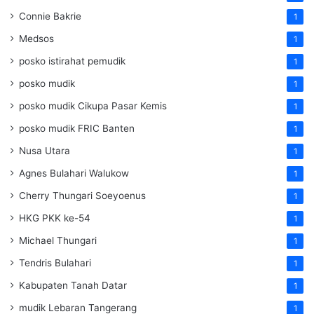
Connie Bakrie
1
Medsos
1
posko istirahat pemudik
1
posko mudik
1
posko mudik Cikupa Pasar Kemis
1
posko mudik FRIC Banten
1
Nusa Utara
1
Agnes Bulahari Walukow
1
Cherry Thungari Soeyoenus
1
HKG PKK ke-54
1
Michael Thungari
1
Tendris Bulahari
1
Kabupaten Tanah Datar
1
mudik Lebaran Tangerang
1