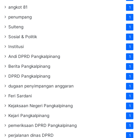
angkot 81
1
penumpang
1
Sulteng
1
Sosial & Politik
1
Institusi
1
Andi DPRD Pangkalpinang
1
Berita Pangkalpinang
1
DPRD Pangkalpinang
1
dugaan penyimpangan anggaran
1
Feri Sardani
1
Kejaksaan Negeri Pangkalpinang
1
Kejari Pangkalpinang
1
pemeriksaan DPRD Pangkalpinang
1
perjalanan dinas DPRD
1