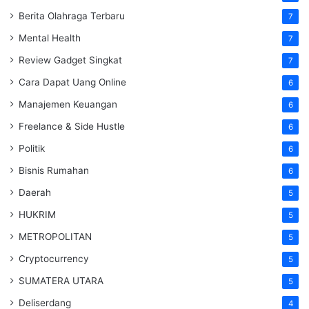
Berita Olahraga Terbaru
7
Mental Health
7
Review Gadget Singkat
7
Cara Dapat Uang Online
6
Manajemen Keuangan
6
Freelance & Side Hustle
6
Politik
6
Bisnis Rumahan
6
Daerah
5
HUKRIM
5
METROPOLITAN
5
Cryptocurrency
5
SUMATERA UTARA
5
Deliserdang
4