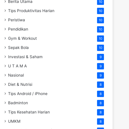
Berita Utama
10
Tips Produktivitas Harian
10
Peristiwa
10
Pendidikan
10
Gym & Workout
10
Sepak Bola
10
Investasi & Saham
9
U T A M A
9
Nasional
9
Diet & Nutrisi
8
Tips Android / iPhone
8
Badminton
8
Tips Kesehatan Harian
8
UMKM
8