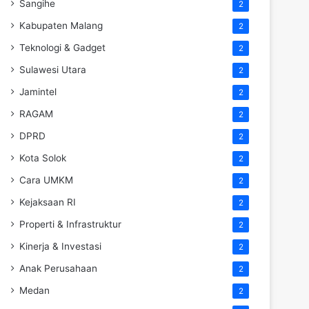
Sangihe
2
Kabupaten Malang
2
Teknologi & Gadget
2
Sulawesi Utara
2
Jamintel
2
RAGAM
2
DPRD
2
Kota Solok
2
Cara UMKM
2
Kejaksaan RI
2
Properti & Infrastruktur
2
Kinerja & Investasi
2
Anak Perusahaan
2
Medan
2