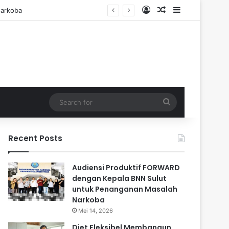
Log In
Random Article
Sidebar
Search
for
Recent Posts
Audiensi Produktif FORWARD
dengan Kepala BNN Sulut
untuk Penanganan Masalah
Narkoba
Mei 14, 2026
Diet Fleksibel Membangun