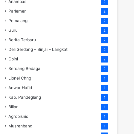
Anambas
2
Parlemen
2
Pemalang
2
Guru
2
Berita Terbaru
2
Deli Serdang – Binjai – Langkat
2
Opini
2
Serdang Bedagai
2
Lionel Chng
1
Anwar Hafid
1
Kab. Pandeglang
1
Biliar
1
Agrobisnis
1
Musrenbang
1