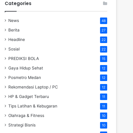
Categories
News
48
Berita
27
Headline
22
Sosial
22
PREDIKSI BOLA
15
Gaya Hidup Sehat
12
Posmetro Medan
12
Rekomendasi Laptop / PC
12
HP & Gadget Terbaru
11
Tips Latihan & Kebugaran
11
Olahraga & Fitness
10
Strategi Bisnis
10