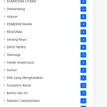
SUMATERA UTARA
5
Deliserdang
4
Hukum
4
PEMERINTAHAN
4
REGIONAL
4
Serang Raya
4
DIKSI NEWS
4
Olahraga
4
media terpercaya
4
Sumut
4
Skill yang Menghasilkan
3
Sumatera Barat
3
Berita Hari Ini
3
Asahan-Labuhanbatu
3