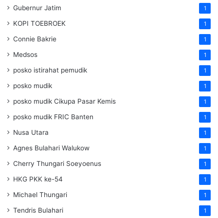
Gubernur Jatim
1
KOPI TOEBROEK
1
Connie Bakrie
1
Medsos
1
posko istirahat pemudik
1
posko mudik
1
posko mudik Cikupa Pasar Kemis
1
posko mudik FRIC Banten
1
Nusa Utara
1
Agnes Bulahari Walukow
1
Cherry Thungari Soeyoenus
1
HKG PKK ke-54
1
Michael Thungari
1
Tendris Bulahari
1