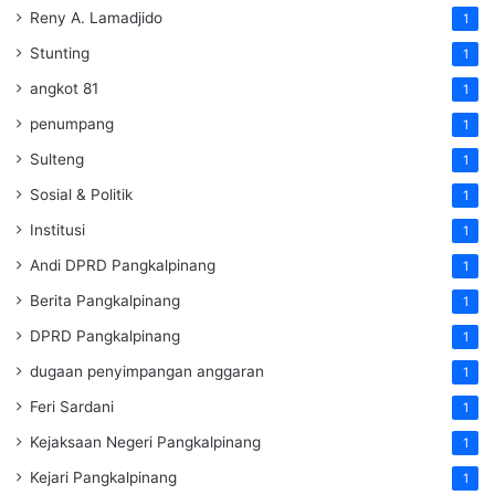
Reny A. Lamadjido
1
Stunting
1
angkot 81
1
penumpang
1
Sulteng
1
Sosial & Politik
1
Institusi
1
Andi DPRD Pangkalpinang
1
Berita Pangkalpinang
1
DPRD Pangkalpinang
1
dugaan penyimpangan anggaran
1
Feri Sardani
1
Kejaksaan Negeri Pangkalpinang
1
Kejari Pangkalpinang
1