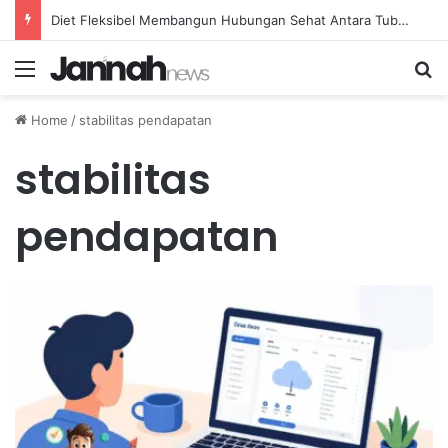
Diet Fleksibel Membangun Hubungan Sehat Antara Tubuh dan Makanan Sehari-hari
Menu
Se
Home
/
stabilitas pendapatan
stabilitas
pendapatan