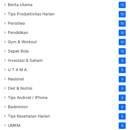
Berita Utama
10
Tips Produktivitas Harian
10
Peristiwa
10
Pendidikan
10
Gym & Workout
10
Sepak Bola
10
Investasi & Saham
9
U T A M A
9
Nasional
9
Diet & Nutrisi
8
Tips Android / iPhone
8
Badminton
8
Tips Kesehatan Harian
8
UMKM
8