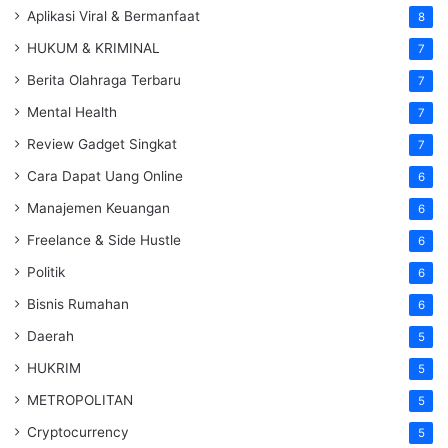
Aplikasi Viral & Bermanfaat
8
HUKUM & KRIMINAL
7
Berita Olahraga Terbaru
7
Mental Health
7
Review Gadget Singkat
7
Cara Dapat Uang Online
6
Manajemen Keuangan
6
Freelance & Side Hustle
6
Politik
6
Bisnis Rumahan
6
Daerah
5
HUKRIM
5
METROPOLITAN
5
Cryptocurrency
5