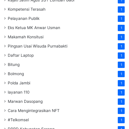
Kajati Jatim Agus SST Lumban Gaol
1
Kompetensi Terasah
1
Pelayanan Publik
1
Eks Ketua MK Anwar Usman
1
Makamah Konsitusi
1
Pingsan Usai Wisuda Purnabakti
1
Daftar Laptop
1
Bitung
1
Bolmong
1
Polda Jambi
1
layanan 110
1
Marwan Dasopang
1
Cara Mengintegrasikan NFT
1
#Telkomsel
1