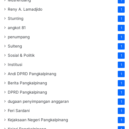
Musrenbang
1
Reny A. Lamadjido
1
Stunting
1
angkot 81
1
penumpang
1
Sulteng
1
Sosial & Politik
1
Institusi
1
Andi DPRD Pangkalpinang
1
Berita Pangkalpinang
1
DPRD Pangkalpinang
1
dugaan penyimpangan anggaran
1
Feri Sardani
1
Kejaksaan Negeri Pangkalpinang
1