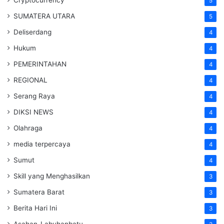
Cryptocurrency
5
SUMATERA UTARA
5
Deliserdang
4
Hukum
4
PEMERINTAHAN
4
REGIONAL
4
Serang Raya
4
DIKSI NEWS
4
Olahraga
4
media terpercaya
4
Sumut
4
Skill yang Menghasilkan
3
Sumatera Barat
3
Berita Hari Ini
3