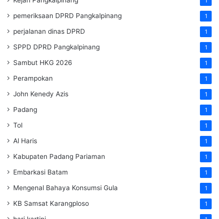
Kejari Pangkalpinang
1
pemeriksaan DPRD Pangkalpinang
1
perjalanan dinas DPRD
1
SPPD DPRD Pangkalpinang
1
Sambut HKG 2026
1
Perampokan
1
John Kenedy Azis
1
Padang
1
Tol
1
Al Haris
1
Kabupaten Padang Pariaman
1
Embarkasi Batam
1
Mengenal Bahaya Konsumsi Gula
1
KB Samsat Karangploso
1