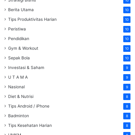
Strategi Bisnis
10
Berita Utama
10
Tips Produktivitas Harian
10
Peristiwa
10
Pendidikan
10
Gym & Workout
10
Sepak Bola
10
Investasi & Saham
9
U T A M A
9
Nasional
9
Diet & Nutrisi
8
Tips Android / iPhone
8
Badminton
8
Tips Kesehatan Harian
8