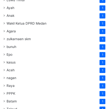
Luwu Timur
1
Ayah
1
Anak
1
Wakil Ketua DPRD Medan
1
Agara
1
zulkarnaen skm
1
bunuh
1
Epo
1
kasus
1
Aceh
1
nagan
1
Raya
1
PPPK
1
Batam
1