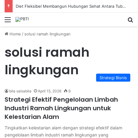
Diet Fleksibel Membangun Hubungan Sehat Antara Tubuh dan Makanan Sehari-hari
Menu
Se
Home
/
solusi ramah lingkungan
solusi ramah
lingkungan
Strategi Bisnis
bila salsabila
April 15, 2026
9
Strategi Efektif Pengelolaan Limbah
Industri Ramah Lingkungan untuk
Kelestarian Alam
Tingkatkan kelestarian alam dengan strategi efektif dalam
pengelolaan limbah industri ramah lingkungan yang