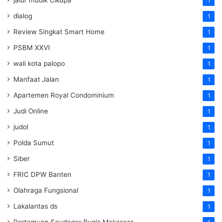
jalur mudik Cikupa
1
dialog
1
Review Singkat Smart Home
1
PSBM XXVI
1
wali kota palopo
1
Manfaat Jalan
1
Apartemen Royal Condominium
1
Judi Online
1
judol
1
Polda Sumut
1
Siber
1
FRIC DPW Banten
1
Olahraga Fungsional
1
Lakalantas ds
1