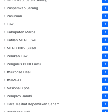
DPRD Kabupaten Serang
1
Puspemkab Serang
1
Pasuruan
1
Luwu
1
Kabupaten Maros
1
Kafilah MTQ Luwu
1
MTQ XXXIV Sulsel
1
Pemkab Luwu
1
Pengurus PHBI Luwu
1
#Surprise Deal
1
#SIMPATI
1
Nasional Xpos
1
Pemprov Jambi
1
Cara Melihat Kepemilikan Saham
1