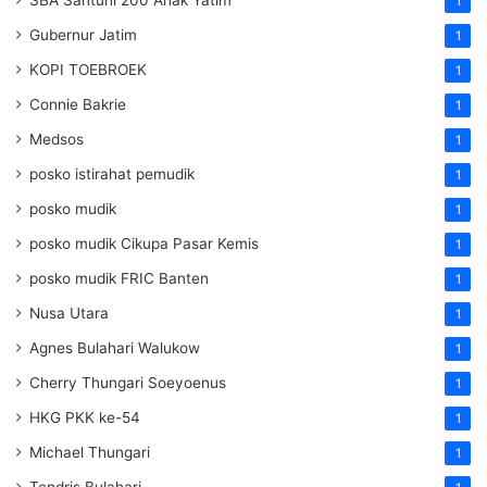
SBA Santuni 200 Anak Yatim
1
Gubernur Jatim
1
KOPI TOEBROEK
1
Connie Bakrie
1
Medsos
1
posko istirahat pemudik
1
posko mudik
1
posko mudik Cikupa Pasar Kemis
1
posko mudik FRIC Banten
1
Nusa Utara
1
Agnes Bulahari Walukow
1
Cherry Thungari Soeyoenus
1
HKG PKK ke-54
1
Michael Thungari
1