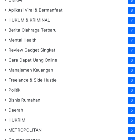
UMKM
8
Aplikasi Viral & Bermanfaat
8
HUKUM & KRIMINAL
7
Berita Olahraga Terbaru
7
Mental Health
7
Review Gadget Singkat
7
Cara Dapat Uang Online
6
Manajemen Keuangan
6
Freelance & Side Hustle
6
Politik
6
Bisnis Rumahan
6
Daerah
5
HUKRIM
5
METROPOLITAN
5