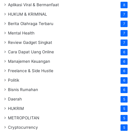
Aplikasi Viral & Bermanfaat
8
HUKUM & KRIMINAL
7
Berita Olahraga Terbaru
7
Mental Health
7
Review Gadget Singkat
7
Cara Dapat Uang Online
6
Manajemen Keuangan
6
Freelance & Side Hustle
6
Politik
6
Bisnis Rumahan
6
Daerah
5
HUKRIM
5
METROPOLITAN
5
Cryptocurrency
5