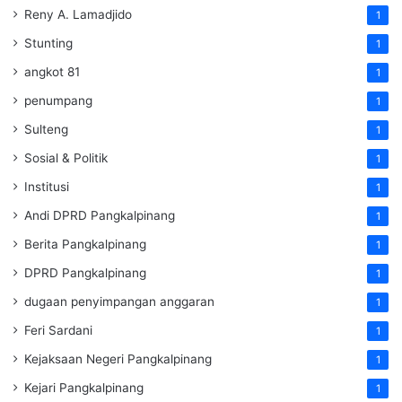
Reny A. Lamadjido
1
Stunting
1
angkot 81
1
penumpang
1
Sulteng
1
Sosial & Politik
1
Institusi
1
Andi DPRD Pangkalpinang
1
Berita Pangkalpinang
1
DPRD Pangkalpinang
1
dugaan penyimpangan anggaran
1
Feri Sardani
1
Kejaksaan Negeri Pangkalpinang
1
Kejari Pangkalpinang
1