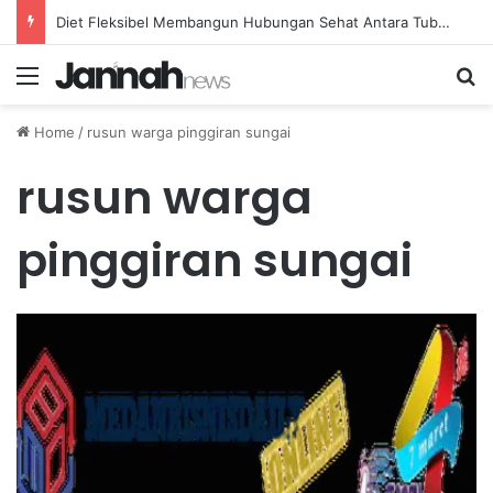
Diet Fleksibel Membangun Hubungan Sehat Antara Tubuh dan Makanan Sehari-hari
Menu
Se
Home
/
rusun warga pinggiran sungai
rusun warga
pinggiran sungai