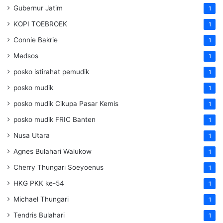
Gubernur Jatim
1
KOPI TOEBROEK
1
Connie Bakrie
1
Medsos
1
posko istirahat pemudik
1
posko mudik
1
posko mudik Cikupa Pasar Kemis
1
posko mudik FRIC Banten
1
Nusa Utara
1
Agnes Bulahari Walukow
1
Cherry Thungari Soeyoenus
1
HKG PKK ke-54
1
Michael Thungari
1
Tendris Bulahari
1