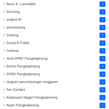
Reny A. Lamadjido
1
Stunting
1
angkot 81
1
penumpang
1
Sulteng
1
Sosial & Politik
1
Institusi
1
Andi DPRD Pangkalpinang
1
Berita Pangkalpinang
1
DPRD Pangkalpinang
1
dugaan penyimpangan anggaran
1
Feri Sardani
1
Kejaksaan Negeri Pangkalpinang
1
Kejari Pangkalpinang
1