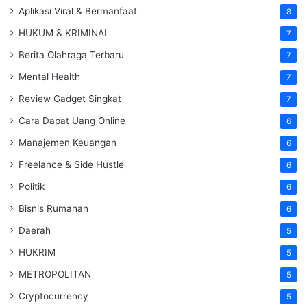
Aplikasi Viral & Bermanfaat
8
HUKUM & KRIMINAL
7
Berita Olahraga Terbaru
7
Mental Health
7
Review Gadget Singkat
7
Cara Dapat Uang Online
6
Manajemen Keuangan
6
Freelance & Side Hustle
6
Politik
6
Bisnis Rumahan
6
Daerah
5
HUKRIM
5
METROPOLITAN
5
Cryptocurrency
5