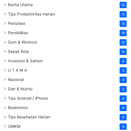
Berita Utama
10
Tips Produktivitas Harian
10
Peristiwa
10
Pendidikan
10
Gym & Workout
10
Sepak Bola
10
Investasi & Saham
9
U T A M A
9
Nasional
9
Diet & Nutrisi
8
Tips Android / iPhone
8
Badminton
8
Tips Kesehatan Harian
8
UMKM
8