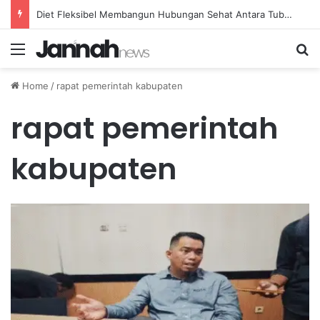
Diet Fleksibel Membangun Hubungan Sehat Antara Tubuh dan Makanan Sehari-hari
Menu
Se
Home
/
rapat pemerintah kabupaten
rapat pemerintah
kabupaten