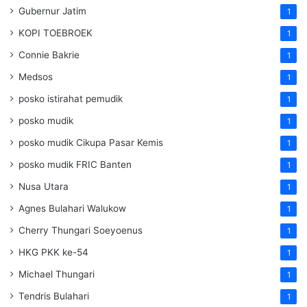
Gubernur Jatim
1
KOPI TOEBROEK
1
Connie Bakrie
1
Medsos
1
posko istirahat pemudik
1
posko mudik
1
posko mudik Cikupa Pasar Kemis
1
posko mudik FRIC Banten
1
Nusa Utara
1
Agnes Bulahari Walukow
1
Cherry Thungari Soeyoenus
1
HKG PKK ke-54
1
Michael Thungari
1
Tendris Bulahari
1