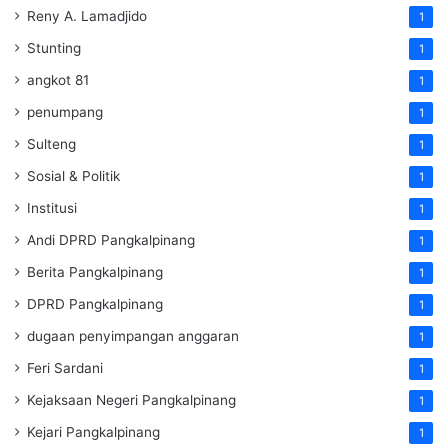
Reny A. Lamadjido
1
Stunting
1
angkot 81
1
penumpang
1
Sulteng
1
Sosial & Politik
1
Institusi
1
Andi DPRD Pangkalpinang
1
Berita Pangkalpinang
1
DPRD Pangkalpinang
1
dugaan penyimpangan anggaran
1
Feri Sardani
1
Kejaksaan Negeri Pangkalpinang
1
Kejari Pangkalpinang
1