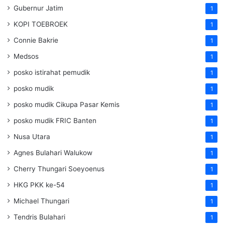
Gubernur Jatim
1
KOPI TOEBROEK
1
Connie Bakrie
1
Medsos
1
posko istirahat pemudik
1
posko mudik
1
posko mudik Cikupa Pasar Kemis
1
posko mudik FRIC Banten
1
Nusa Utara
1
Agnes Bulahari Walukow
1
Cherry Thungari Soeyoenus
1
HKG PKK ke-54
1
Michael Thungari
1
Tendris Bulahari
1