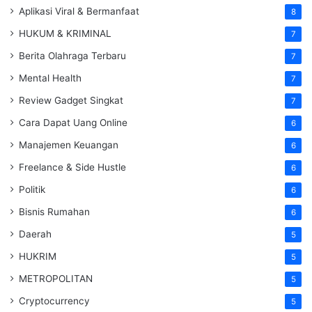
Aplikasi Viral & Bermanfaat
8
HUKUM & KRIMINAL
7
Berita Olahraga Terbaru
7
Mental Health
7
Review Gadget Singkat
7
Cara Dapat Uang Online
6
Manajemen Keuangan
6
Freelance & Side Hustle
6
Politik
6
Bisnis Rumahan
6
Daerah
5
HUKRIM
5
METROPOLITAN
5
Cryptocurrency
5