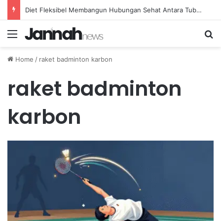
Diet Fleksibel Membangun Hubungan Sehat Antara Tubuh dan Makanan Sehari-hari
Menu
Se
Home
/
raket badminton karbon
raket badminton
karbon