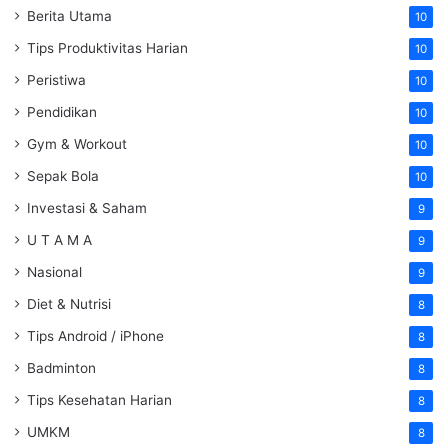
Berita Utama
10
Tips Produktivitas Harian
10
Peristiwa
10
Pendidikan
10
Gym & Workout
10
Sepak Bola
10
Investasi & Saham
9
U T A M A
9
Nasional
9
Diet & Nutrisi
8
Tips Android / iPhone
8
Badminton
8
Tips Kesehatan Harian
8
UMKM
8