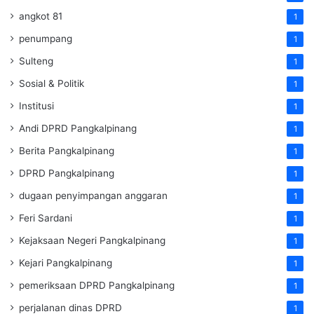
angkot 81
1
penumpang
1
Sulteng
1
Sosial & Politik
1
Institusi
1
Andi DPRD Pangkalpinang
1
Berita Pangkalpinang
1
DPRD Pangkalpinang
1
dugaan penyimpangan anggaran
1
Feri Sardani
1
Kejaksaan Negeri Pangkalpinang
1
Kejari Pangkalpinang
1
pemeriksaan DPRD Pangkalpinang
1
perjalanan dinas DPRD
1