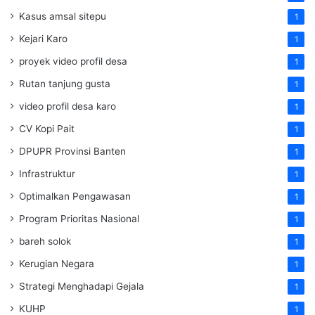
Kasus amsal sitepu
1
Kejari Karo
1
proyek video profil desa
1
Rutan tanjung gusta
1
video profil desa karo
1
CV Kopi Pait
1
DPUPR Provinsi Banten
1
Infrastruktur
1
Optimalkan Pengawasan
1
Program Prioritas Nasional
1
bareh solok
1
Kerugian Negara
1
Strategi Menghadapi Gejala
1
KUHP
1