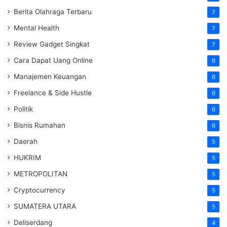
Berita Olahraga Terbaru
7
Mental Health
7
Review Gadget Singkat
7
Cara Dapat Uang Online
6
Manajemen Keuangan
6
Freelance & Side Hustle
6
Politik
6
Bisnis Rumahan
6
Daerah
5
HUKRIM
5
METROPOLITAN
5
Cryptocurrency
5
SUMATERA UTARA
5
Deliserdang
4