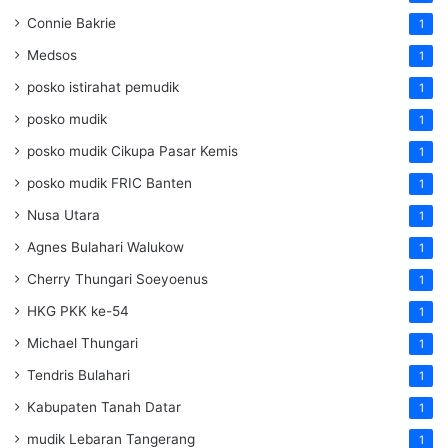
Connie Bakrie
1
Medsos
1
posko istirahat pemudik
1
posko mudik
1
posko mudik Cikupa Pasar Kemis
1
posko mudik FRIC Banten
1
Nusa Utara
1
Agnes Bulahari Walukow
1
Cherry Thungari Soeyoenus
1
HKG PKK ke-54
1
Michael Thungari
1
Tendris Bulahari
1
Kabupaten Tanah Datar
1
mudik Lebaran Tangerang
1