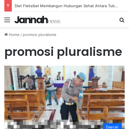
Diet Fleksibel Membangun Hubungan Sehat Antara Tubuh dan Makanan Sehari-hari
Menu
Se
Home
/
promosi pluralisme
promosi pluralisme
Daerah