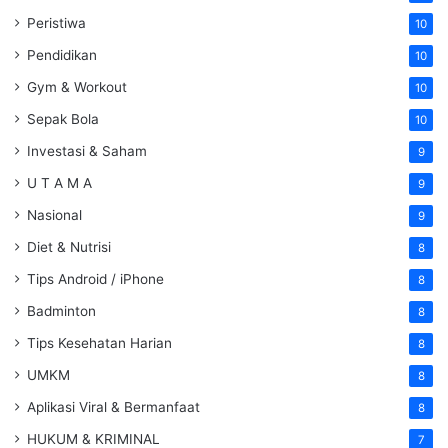
Peristiwa
10
Pendidikan
10
Gym & Workout
10
Sepak Bola
10
Investasi & Saham
9
U T A M A
9
Nasional
9
Diet & Nutrisi
8
Tips Android / iPhone
8
Badminton
8
Tips Kesehatan Harian
8
UMKM
8
Aplikasi Viral & Bermanfaat
8
HUKUM & KRIMINAL
7