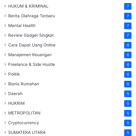
HUKUM & KRIMINAL
7
Berita Olahraga Terbaru
7
Mental Health
7
Review Gadget Singkat
7
Cara Dapat Uang Online
6
Manajemen Keuangan
6
Freelance & Side Hustle
6
Politik
6
Bisnis Rumahan
6
Daerah
5
HUKRIM
5
METROPOLITAN
5
Cryptocurrency
5
SUMATERA UTARA
5