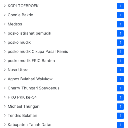
KOPI TOEBROEK
1
Connie Bakrie
1
Medsos
1
posko istirahat pemudik
1
posko mudik
1
posko mudik Cikupa Pasar Kemis
1
posko mudik FRIC Banten
1
Nusa Utara
1
Agnes Bulahari Walukow
1
Cherry Thungari Soeyoenus
1
HKG PKK ke-54
1
Michael Thungari
1
Tendris Bulahari
1
Kabupaten Tanah Datar
1