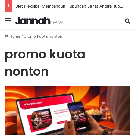
Diet Fleksibel Membangun Hubungan Sehat Antara Tubuh dan Makanan Sehari-hari
Menu
Se
Home
/
promo kuota nonton
promo kuota
nonton