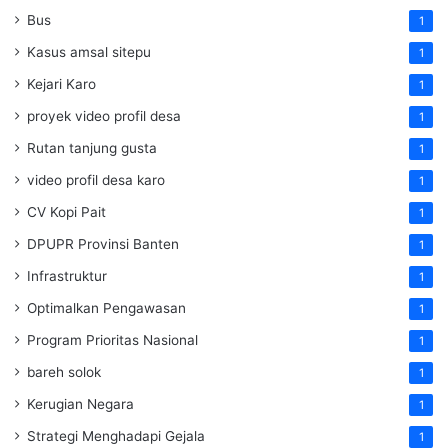
Bus
1
Kasus amsal sitepu
1
Kejari Karo
1
proyek video profil desa
1
Rutan tanjung gusta
1
video profil desa karo
1
CV Kopi Pait
1
DPUPR Provinsi Banten
1
Infrastruktur
1
Optimalkan Pengawasan
1
Program Prioritas Nasional
1
bareh solok
1
Kerugian Negara
1
Strategi Menghadapi Gejala
1