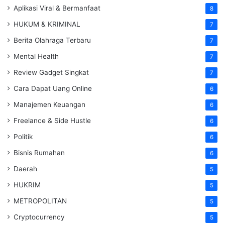
Aplikasi Viral & Bermanfaat
8
HUKUM & KRIMINAL
7
Berita Olahraga Terbaru
7
Mental Health
7
Review Gadget Singkat
7
Cara Dapat Uang Online
6
Manajemen Keuangan
6
Freelance & Side Hustle
6
Politik
6
Bisnis Rumahan
6
Daerah
5
HUKRIM
5
METROPOLITAN
5
Cryptocurrency
5