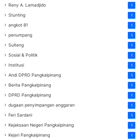
Reny A. Lamadjido
1
Stunting
1
angkot 81
1
penumpang
1
Sulteng
1
Sosial & Politik
1
Institusi
1
Andi DPRD Pangkalpinang
1
Berita Pangkalpinang
1
DPRD Pangkalpinang
1
dugaan penyimpangan anggaran
1
Feri Sardani
1
Kejaksaan Negeri Pangkalpinang
1
Kejari Pangkalpinang
1