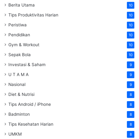
Berita Utama
10
Tips Produktivitas Harian
10
Peristiwa
10
Pendidikan
10
Gym & Workout
10
Sepak Bola
10
Investasi & Saham
9
U T A M A
9
Nasional
9
Diet & Nutrisi
8
Tips Android / iPhone
8
Badminton
8
Tips Kesehatan Harian
8
UMKM
8