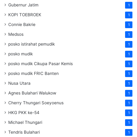
Gubernur Jatim
1
KOPI TOEBROEK
1
Connie Bakrie
1
Medsos
1
posko istirahat pemudik
1
posko mudik
1
posko mudik Cikupa Pasar Kemis
1
posko mudik FRIC Banten
1
Nusa Utara
1
Agnes Bulahari Walukow
1
Cherry Thungari Soeyoenus
1
HKG PKK ke-54
1
Michael Thungari
1
Tendris Bulahari
1