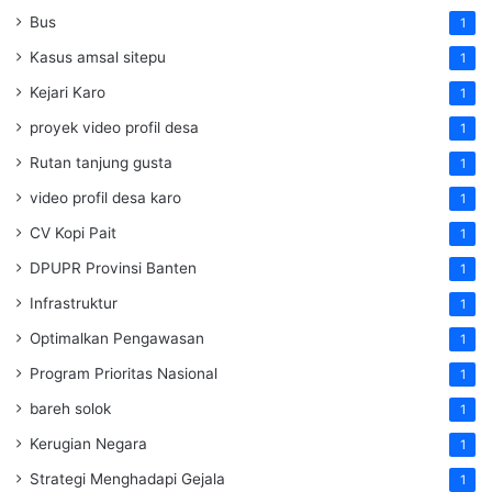
Bus
1
Kasus amsal sitepu
1
Kejari Karo
1
proyek video profil desa
1
Rutan tanjung gusta
1
video profil desa karo
1
CV Kopi Pait
1
DPUPR Provinsi Banten
1
Infrastruktur
1
Optimalkan Pengawasan
1
Program Prioritas Nasional
1
bareh solok
1
Kerugian Negara
1
Strategi Menghadapi Gejala
1