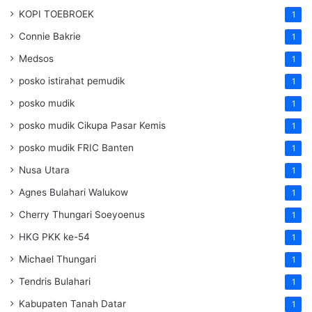
KOPI TOEBROEK
1
Connie Bakrie
1
Medsos
1
posko istirahat pemudik
1
posko mudik
1
posko mudik Cikupa Pasar Kemis
1
posko mudik FRIC Banten
1
Nusa Utara
1
Agnes Bulahari Walukow
1
Cherry Thungari Soeyoenus
1
HKG PKK ke-54
1
Michael Thungari
1
Tendris Bulahari
1
Kabupaten Tanah Datar
1