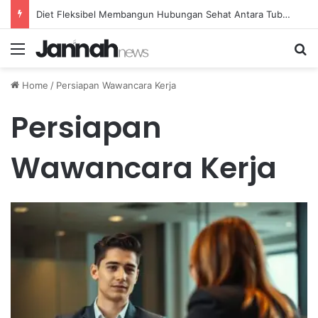
Diet Fleksibel Membangun Hubungan Sehat Antara Tubuh dan Makanan Sehari-hari
Menu
Se
Home
/
Persiapan Wawancara Kerja
Persiapan
Wawancara Kerja