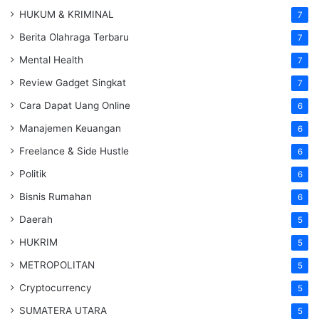
HUKUM & KRIMINAL
7
Berita Olahraga Terbaru
7
Mental Health
7
Review Gadget Singkat
7
Cara Dapat Uang Online
6
Manajemen Keuangan
6
Freelance & Side Hustle
6
Politik
6
Bisnis Rumahan
6
Daerah
5
HUKRIM
5
METROPOLITAN
5
Cryptocurrency
5
SUMATERA UTARA
5