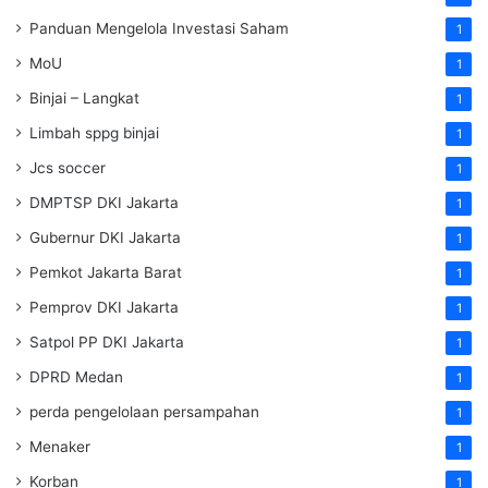
Panduan Mengelola Investasi Saham
1
MoU
1
Binjai – Langkat
1
Limbah sppg binjai
1
Jcs soccer
1
DMPTSP DKI Jakarta
1
Gubernur DKI Jakarta
1
Pemkot Jakarta Barat
1
Pemprov DKI Jakarta
1
Satpol PP DKI Jakarta
1
DPRD Medan
1
perda pengelolaan persampahan
1
Menaker
1
Korban
1