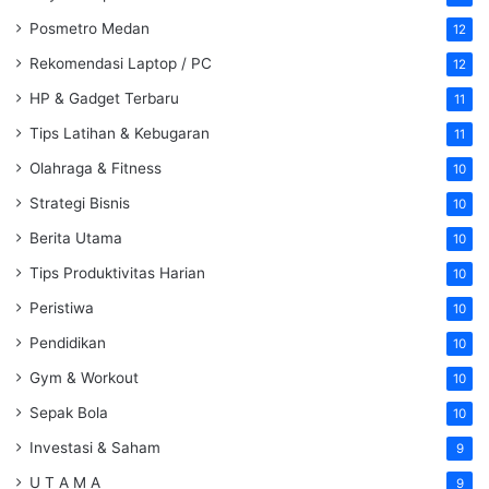
Posmetro Medan
12
Rekomendasi Laptop / PC
12
HP & Gadget Terbaru
11
Tips Latihan & Kebugaran
11
Olahraga & Fitness
10
Strategi Bisnis
10
Berita Utama
10
Tips Produktivitas Harian
10
Peristiwa
10
Pendidikan
10
Gym & Workout
10
Sepak Bola
10
Investasi & Saham
9
U T A M A
9