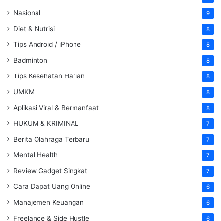
Nasional
9
Diet & Nutrisi
8
Tips Android / iPhone
8
Badminton
8
Tips Kesehatan Harian
8
UMKM
8
Aplikasi Viral & Bermanfaat
8
HUKUM & KRIMINAL
7
Berita Olahraga Terbaru
7
Mental Health
7
Review Gadget Singkat
7
Cara Dapat Uang Online
6
Manajemen Keuangan
6
Freelance & Side Hustle
6