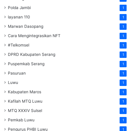
Polda Jambi
1
layanan 110
1
Marwan Dasopang
1
Cara Mengintegrasikan NFT
1
#Telkomsel
1
DPRD Kabupaten Serang
1
Puspemkab Serang
1
Pasuruan
1
Luwu
1
Kabupaten Maros
1
Kafilah MTQ Luwu
1
MTQ XXXIV Sulsel
1
Pemkab Luwu
1
Pengurus PHBI Luwu
1