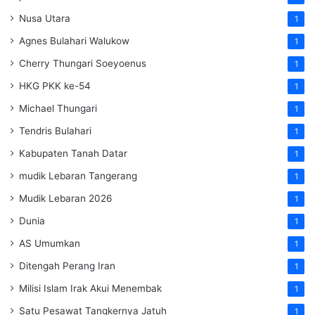
Nusa Utara
1
Agnes Bulahari Walukow
1
Cherry Thungari Soeyoenus
1
HKG PKK ke-54
1
Michael Thungari
1
Tendris Bulahari
1
Kabupaten Tanah Datar
1
mudik Lebaran Tangerang
1
Mudik Lebaran 2026
1
Dunia
1
AS Umumkan
1
Ditengah Perang Iran
1
Milisi Islam Irak Akui Menembak
1
Satu Pesawat Tangkernya Jatuh
1