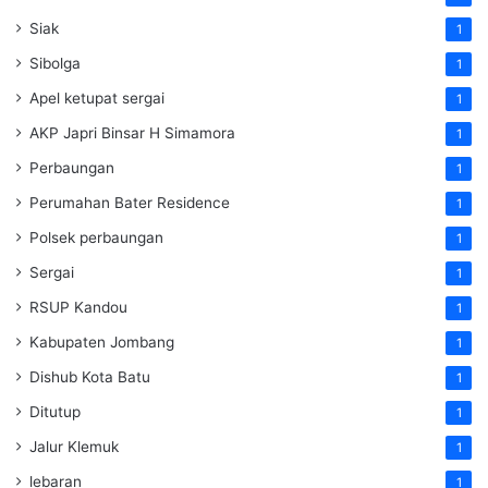
Siak
1
Sibolga
1
Apel ketupat sergai
1
AKP Japri Binsar H Simamora
1
Perbaungan
1
Perumahan Bater Residence
1
Polsek perbaungan
1
Sergai
1
RSUP Kandou
1
Kabupaten Jombang
1
Dishub Kota Batu
1
Ditutup
1
Jalur Klemuk
1
lebaran
1