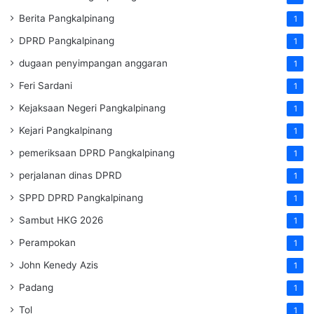
Berita Pangkalpinang
1
DPRD Pangkalpinang
1
dugaan penyimpangan anggaran
1
Feri Sardani
1
Kejaksaan Negeri Pangkalpinang
1
Kejari Pangkalpinang
1
pemeriksaan DPRD Pangkalpinang
1
perjalanan dinas DPRD
1
SPPD DPRD Pangkalpinang
1
Sambut HKG 2026
1
Perampokan
1
John Kenedy Azis
1
Padang
1
Tol
1