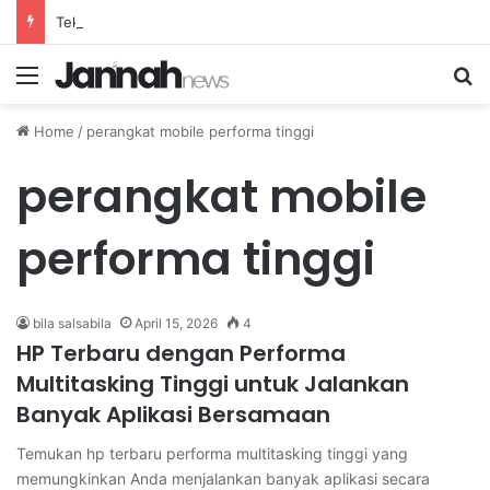
Teknik Efektif Menurunkan Demam Ringan pada Anak Secara Alami di Rumah
Menu
Se
Home
/
perangkat mobile performa tinggi
perangkat mobile
performa tinggi
bila salsabila
April 15, 2026
4
HP Terbaru dengan Performa
Multitasking Tinggi untuk Jalankan
Banyak Aplikasi Bersamaan
Temukan hp terbaru performa multitasking tinggi yang
memungkinkan Anda menjalankan banyak aplikasi secara