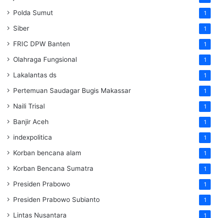
Polda Sumut
1
Siber
1
FRIC DPW Banten
1
Olahraga Fungsional
1
Lakalantas ds
1
Pertemuan Saudagar Bugis Makassar
1
Naili Trisal
1
Banjir Aceh
1
indexpolitica
1
Korban bencana alam
1
Korban Bencana Sumatra
1
Presiden Prabowo
1
Presiden Prabowo Subianto
1
Lintas Nusantara
1