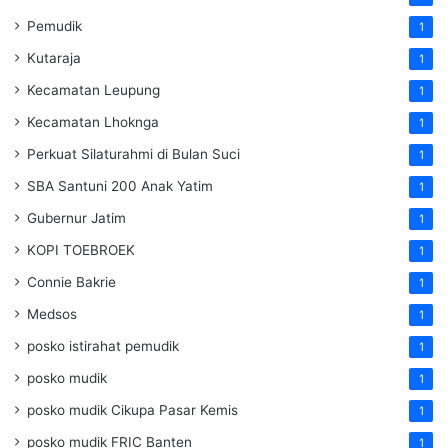
Pemudik
1
Kutaraja
1
Kecamatan Leupung
1
Kecamatan Lhoknga
1
Perkuat Silaturahmi di Bulan Suci
1
SBA Santuni 200 Anak Yatim
1
Gubernur Jatim
1
KOPI TOEBROEK
1
Connie Bakrie
1
Medsos
1
posko istirahat pemudik
1
posko mudik
1
posko mudik Cikupa Pasar Kemis
1
posko mudik FRIC Banten
1