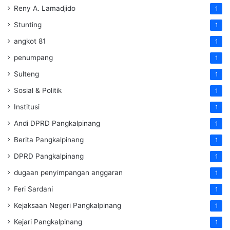
Reny A. Lamadjido
1
Stunting
1
angkot 81
1
penumpang
1
Sulteng
1
Sosial & Politik
1
Institusi
1
Andi DPRD Pangkalpinang
1
Berita Pangkalpinang
1
DPRD Pangkalpinang
1
dugaan penyimpangan anggaran
1
Feri Sardani
1
Kejaksaan Negeri Pangkalpinang
1
Kejari Pangkalpinang
1