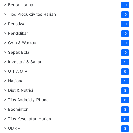
Berita Utama
10
Tips Produktivitas Harian
10
Peristiwa
10
Pendidikan
10
Gym & Workout
10
Sepak Bola
10
Investasi & Saham
9
U T A M A
9
Nasional
9
Diet & Nutrisi
8
Tips Android / iPhone
8
Badminton
8
Tips Kesehatan Harian
8
UMKM
8