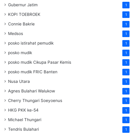
Gubernur Jatim
1
KOPI TOEBROEK
1
Connie Bakrie
1
Medsos
1
posko istirahat pemudik
1
posko mudik
1
posko mudik Cikupa Pasar Kemis
1
posko mudik FRIC Banten
1
Nusa Utara
1
Agnes Bulahari Walukow
1
Cherry Thungari Soeyoenus
1
HKG PKK ke-54
1
Michael Thungari
1
Tendris Bulahari
1