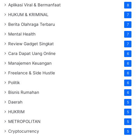
Aplikasi Viral & Bermanfaat
8
HUKUM & KRIMINAL
7
Berita Olahraga Terbaru
7
Mental Health
7
Review Gadget Singkat
7
Cara Dapat Uang Online
6
Manajemen Keuangan
6
Freelance & Side Hustle
6
Politik
6
Bisnis Rumahan
6
Daerah
5
HUKRIM
5
METROPOLITAN
5
Cryptocurrency
5