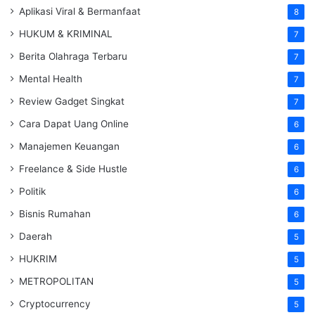
Aplikasi Viral & Bermanfaat
8
HUKUM & KRIMINAL
7
Berita Olahraga Terbaru
7
Mental Health
7
Review Gadget Singkat
7
Cara Dapat Uang Online
6
Manajemen Keuangan
6
Freelance & Side Hustle
6
Politik
6
Bisnis Rumahan
6
Daerah
5
HUKRIM
5
METROPOLITAN
5
Cryptocurrency
5