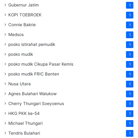
Gubernur Jatim
1
KOPI TOEBROEK
1
Connie Bakrie
1
Medsos
1
posko istirahat pemudik
1
posko mudik
1
posko mudik Cikupa Pasar Kemis
1
posko mudik FRIC Banten
1
Nusa Utara
1
Agnes Bulahari Walukow
1
Cherry Thungari Soeyoenus
1
HKG PKK ke-54
1
Michael Thungari
1
Tendris Bulahari
1