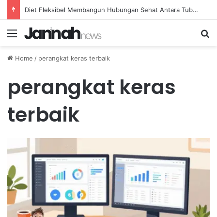
Diet Fleksibel Membangun Hubungan Sehat Antara Tubuh dan Makanan Sehari-hari
Menu
Se
Home
/
perangkat keras terbaik
perangkat keras
terbaik