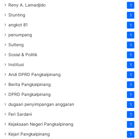
Reny A. Lamadjido
1
Stunting
1
angkot 81
1
penumpang
1
Sulteng
1
Sosial & Politik
1
Institusi
1
Andi DPRD Pangkalpinang
1
Berita Pangkalpinang
1
DPRD Pangkalpinang
1
dugaan penyimpangan anggaran
1
Feri Sardani
1
Kejaksaan Negeri Pangkalpinang
1
Kejari Pangkalpinang
1