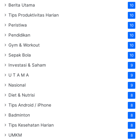
Berita Utama
10
Tips Produktivitas Harian
10
Peristiwa
10
Pendidikan
10
Gym & Workout
10
Sepak Bola
10
Investasi & Saham
9
U T A M A
9
Nasional
9
Diet & Nutrisi
8
Tips Android / iPhone
8
Badminton
8
Tips Kesehatan Harian
8
UMKM
8