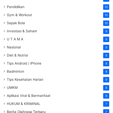
Pendidikan
10
Gym & Workout
10
Sepak Bola
10
Investasi & Saham
9
U T A M A
9
Nasional
9
Diet & Nutrisi
8
Tips Android / iPhone
8
Badminton
8
Tips Kesehatan Harian
8
UMKM
8
Aplikasi Viral & Bermanfaat
8
HUKUM & KRIMINAL
7
Berita Olahraga Terbaru
7