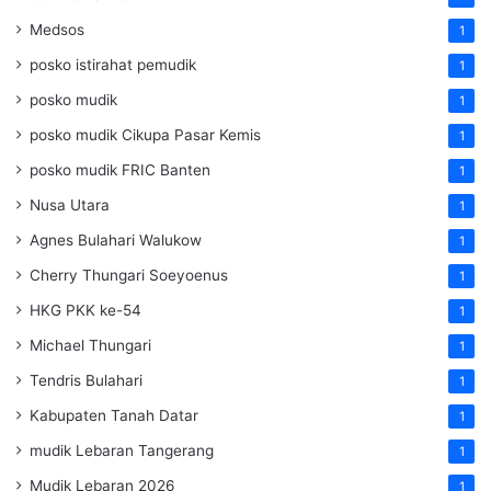
Medsos
1
posko istirahat pemudik
1
posko mudik
1
posko mudik Cikupa Pasar Kemis
1
posko mudik FRIC Banten
1
Nusa Utara
1
Agnes Bulahari Walukow
1
Cherry Thungari Soeyoenus
1
HKG PKK ke-54
1
Michael Thungari
1
Tendris Bulahari
1
Kabupaten Tanah Datar
1
mudik Lebaran Tangerang
1
Mudik Lebaran 2026
1