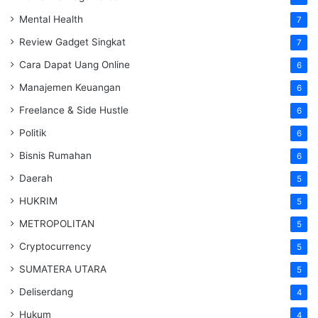
Mental Health
7
Review Gadget Singkat
7
Cara Dapat Uang Online
6
Manajemen Keuangan
6
Freelance & Side Hustle
6
Politik
6
Bisnis Rumahan
6
Daerah
5
HUKRIM
5
METROPOLITAN
5
Cryptocurrency
5
SUMATERA UTARA
5
Deliserdang
4
Hukum
4