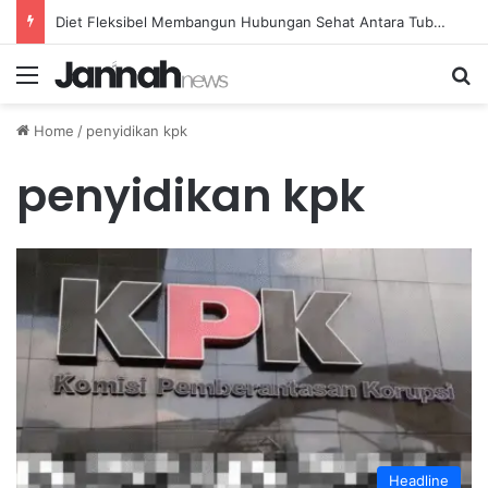
Diet Fleksibel Membangun Hubungan Sehat Antara Tubuh dan Makanan Sehari-hari
Menu
Se
Home
/
penyidikan kpk
penyidikan kpk
Headline