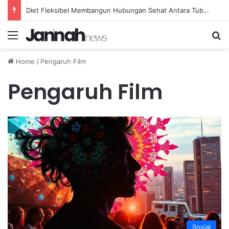
Diet Fleksibel Membangun Hubungan Sehat Antara Tubuh dan Makanan Sehari-hari
Menu
Se
Home
/
Pengaruh Film
Pengaruh Film
Sosial