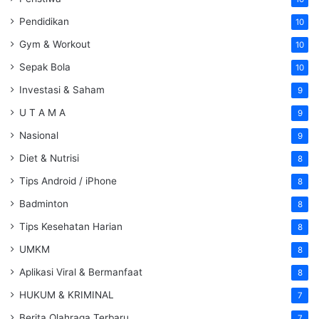
Pendidikan
10
Gym & Workout
10
Sepak Bola
10
Investasi & Saham
9
U T A M A
9
Nasional
9
Diet & Nutrisi
8
Tips Android / iPhone
8
Badminton
8
Tips Kesehatan Harian
8
UMKM
8
Aplikasi Viral & Bermanfaat
8
HUKUM & KRIMINAL
7
Berita Olahraga Terbaru
7