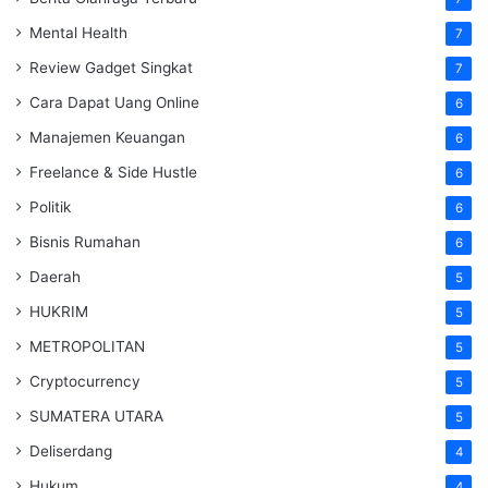
Mental Health
7
Review Gadget Singkat
7
Cara Dapat Uang Online
6
Manajemen Keuangan
6
Freelance & Side Hustle
6
Politik
6
Bisnis Rumahan
6
Daerah
5
HUKRIM
5
METROPOLITAN
5
Cryptocurrency
5
SUMATERA UTARA
5
Deliserdang
4
Hukum
4