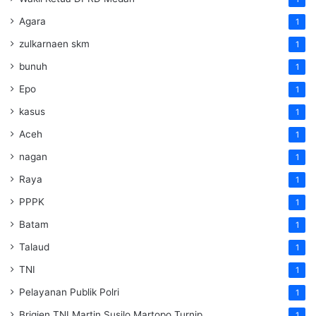
Agara
1
zulkarnaen skm
1
bunuh
1
Epo
1
kasus
1
Aceh
1
nagan
1
Raya
1
PPPK
1
Batam
1
Talaud
1
TNI
1
Pelayanan Publik Polri
1
Brigjen TNI Martin Susilo Martopo Turnip
1