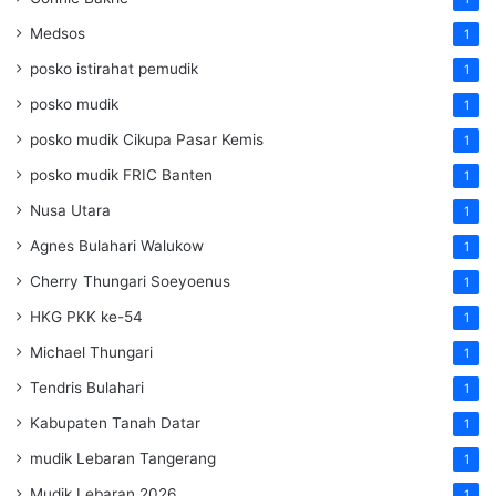
Medsos
1
posko istirahat pemudik
1
posko mudik
1
posko mudik Cikupa Pasar Kemis
1
posko mudik FRIC Banten
1
Nusa Utara
1
Agnes Bulahari Walukow
1
Cherry Thungari Soeyoenus
1
HKG PKK ke-54
1
Michael Thungari
1
Tendris Bulahari
1
Kabupaten Tanah Datar
1
mudik Lebaran Tangerang
1
Mudik Lebaran 2026
1