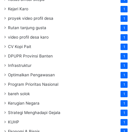
Kejari Karo
1
proyek video profil desa
1
Rutan tanjung gusta
1
video profil desa karo
1
CV Kopi Pait
1
DPUPR Provinsi Banten
1
Infrastruktur
1
Optimalkan Pengawasan
1
Program Prioritas Nasional
1
bareh solok
1
Kerugian Negara
1
Strategi Menghadapi Gejala
1
KUHP
1
Ekonomi & Bisnis
1