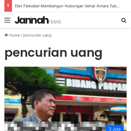
Diet Fleksibel Membangun Hubungan Sehat Antara Tubuh dan Makanan Sehari-hari
Menu
Se
Home
/
pencurian uang
pencurian uang
2 Juta