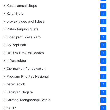
Kasus amsal sitepu
1
Kejari Karo
1
proyek video profil desa
1
Rutan tanjung gusta
1
video profil desa karo
1
CV Kopi Pait
1
DPUPR Provinsi Banten
1
Infrastruktur
1
Optimalkan Pengawasan
1
Program Prioritas Nasional
1
bareh solok
1
Kerugian Negara
1
Strategi Menghadapi Gejala
1
KUHP
1