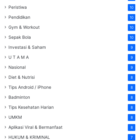
Peristiwa
10
Pendidikan
10
Gym & Workout
10
Sepak Bola
10
Investasi & Saham
9
U T A M A
9
Nasional
9
Diet & Nutrisi
8
Tips Android / iPhone
8
Badminton
8
Tips Kesehatan Harian
8
UMKM
8
Aplikasi Viral & Bermanfaat
8
HUKUM & KRIMINAL
7