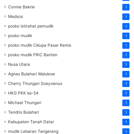
Connie Bakrie
1
Medsos
1
posko istirahat pemudik
1
posko mudik
1
posko mudik Cikupa Pasar Kemis
1
posko mudik FRIC Banten
1
Nusa Utara
1
Agnes Bulahari Walukow
1
Cherry Thungari Soeyoenus
1
HKG PKK ke-54
1
Michael Thungari
1
Tendris Bulahari
1
Kabupaten Tanah Datar
1
mudik Lebaran Tangerang
1