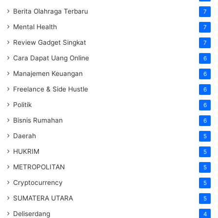
Berita Olahraga Terbaru
7
Mental Health
7
Review Gadget Singkat
7
Cara Dapat Uang Online
6
Manajemen Keuangan
6
Freelance & Side Hustle
6
Politik
6
Bisnis Rumahan
6
Daerah
5
HUKRIM
5
METROPOLITAN
5
Cryptocurrency
5
SUMATERA UTARA
5
Deliserdang
4