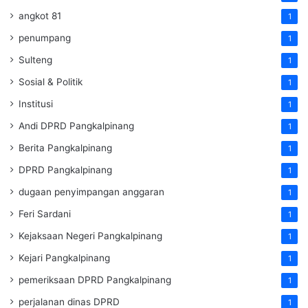
angkot 81
1
penumpang
1
Sulteng
1
Sosial & Politik
1
Institusi
1
Andi DPRD Pangkalpinang
1
Berita Pangkalpinang
1
DPRD Pangkalpinang
1
dugaan penyimpangan anggaran
1
Feri Sardani
1
Kejaksaan Negeri Pangkalpinang
1
Kejari Pangkalpinang
1
pemeriksaan DPRD Pangkalpinang
1
perjalanan dinas DPRD
1