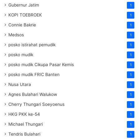
Gubernur Jatim
1
KOPI TOEBROEK
1
Connie Bakrie
1
Medsos
1
posko istirahat pemudik
1
posko mudik
1
posko mudik Cikupa Pasar Kemis
1
posko mudik FRIC Banten
1
Nusa Utara
1
Agnes Bulahari Walukow
1
Cherry Thungari Soeyoenus
1
HKG PKK ke-54
1
Michael Thungari
1
Tendris Bulahari
1