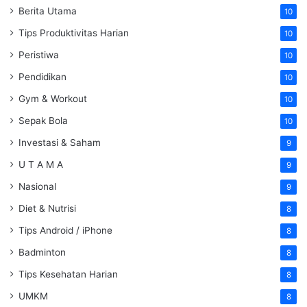
Berita Utama
10
Tips Produktivitas Harian
10
Peristiwa
10
Pendidikan
10
Gym & Workout
10
Sepak Bola
10
Investasi & Saham
9
U T A M A
9
Nasional
9
Diet & Nutrisi
8
Tips Android / iPhone
8
Badminton
8
Tips Kesehatan Harian
8
UMKM
8