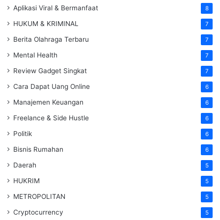
Aplikasi Viral & Bermanfaat
8
HUKUM & KRIMINAL
7
Berita Olahraga Terbaru
7
Mental Health
7
Review Gadget Singkat
7
Cara Dapat Uang Online
6
Manajemen Keuangan
6
Freelance & Side Hustle
6
Politik
6
Bisnis Rumahan
6
Daerah
5
HUKRIM
5
METROPOLITAN
5
Cryptocurrency
5