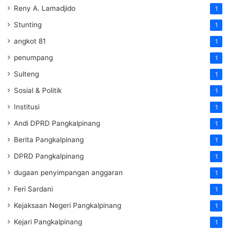
Reny A. Lamadjido
1
Stunting
1
angkot 81
1
penumpang
1
Sulteng
1
Sosial & Politik
1
Institusi
1
Andi DPRD Pangkalpinang
1
Berita Pangkalpinang
1
DPRD Pangkalpinang
1
dugaan penyimpangan anggaran
1
Feri Sardani
1
Kejaksaan Negeri Pangkalpinang
1
Kejari Pangkalpinang
1