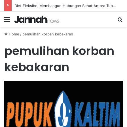
Diet Fleksibel Membangun Hubungan Sehat Antara Tubuh dan Makanan Sehari-hari
Menu
Se
Home
/
pemulihan korban kebakaran
pemulihan korban
kebakaran