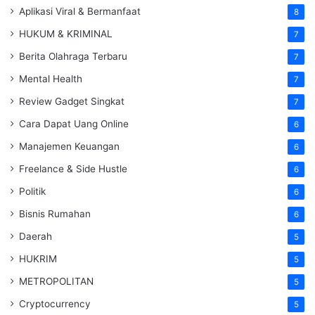
Aplikasi Viral & Bermanfaat
8
HUKUM & KRIMINAL
7
Berita Olahraga Terbaru
7
Mental Health
7
Review Gadget Singkat
7
Cara Dapat Uang Online
6
Manajemen Keuangan
6
Freelance & Side Hustle
6
Politik
6
Bisnis Rumahan
6
Daerah
5
HUKRIM
5
METROPOLITAN
5
Cryptocurrency
5