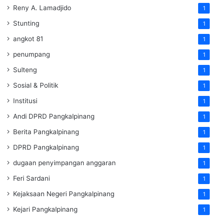
Reny A. Lamadjido
1
Stunting
1
angkot 81
1
penumpang
1
Sulteng
1
Sosial & Politik
1
Institusi
1
Andi DPRD Pangkalpinang
1
Berita Pangkalpinang
1
DPRD Pangkalpinang
1
dugaan penyimpangan anggaran
1
Feri Sardani
1
Kejaksaan Negeri Pangkalpinang
1
Kejari Pangkalpinang
1