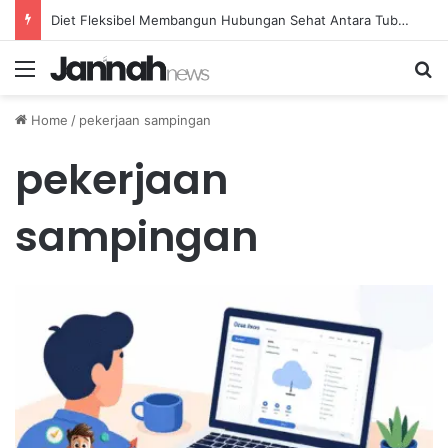
Diet Fleksibel Membangun Hubungan Sehat Antara Tubuh dan Makanan Sehari-hari
Menu
Se
Home
/
pekerjaan sampingan
pekerjaan
sampingan