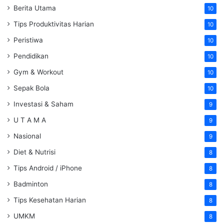
Berita Utama
10
Tips Produktivitas Harian
10
Peristiwa
10
Pendidikan
10
Gym & Workout
10
Sepak Bola
10
Investasi & Saham
9
U T A M A
9
Nasional
9
Diet & Nutrisi
8
Tips Android / iPhone
8
Badminton
8
Tips Kesehatan Harian
8
UMKM
8