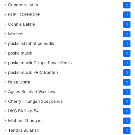
Gubernur Jatim
1
KOPI TOEBROEK
1
Connie Bakrie
1
Medsos
1
posko istirahat pemudik
1
posko mudik
1
posko mudik Cikupa Pasar Kemis
1
posko mudik FRIC Banten
1
Nusa Utara
1
Agnes Bulahari Walukow
1
Cherry Thungari Soeyoenus
1
HKG PKK ke-54
1
Michael Thungari
1
Tendris Bulahari
1