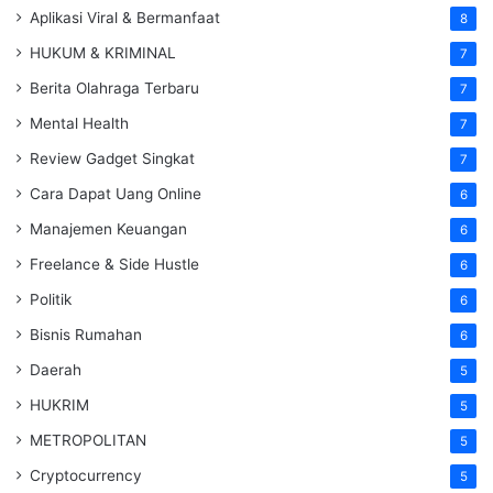
Aplikasi Viral & Bermanfaat
8
HUKUM & KRIMINAL
7
Berita Olahraga Terbaru
7
Mental Health
7
Review Gadget Singkat
7
Cara Dapat Uang Online
6
Manajemen Keuangan
6
Freelance & Side Hustle
6
Politik
6
Bisnis Rumahan
6
Daerah
5
HUKRIM
5
METROPOLITAN
5
Cryptocurrency
5