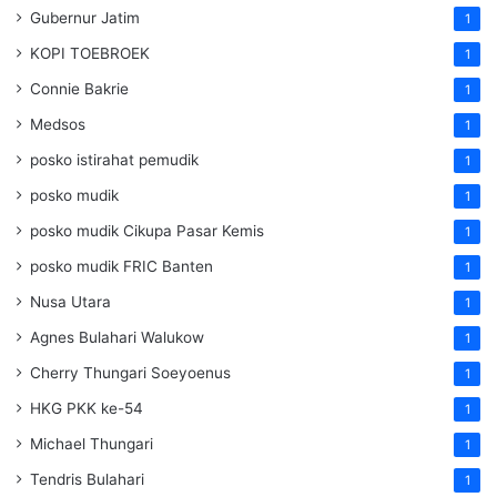
Gubernur Jatim
1
KOPI TOEBROEK
1
Connie Bakrie
1
Medsos
1
posko istirahat pemudik
1
posko mudik
1
posko mudik Cikupa Pasar Kemis
1
posko mudik FRIC Banten
1
Nusa Utara
1
Agnes Bulahari Walukow
1
Cherry Thungari Soeyoenus
1
HKG PKK ke-54
1
Michael Thungari
1
Tendris Bulahari
1