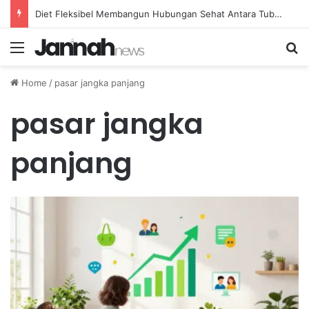
Diet Fleksibel Membangun Hubungan Sehat Antara Tubuh dan Makanan Sehari-hari
Menu
Se
Home
/
pasar jangka panjang
pasar jangka
panjang