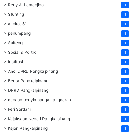
Reny A. Lamadjido
1
Stunting
1
angkot 81
1
penumpang
1
Sulteng
1
Sosial & Politik
1
Institusi
1
Andi DPRD Pangkalpinang
1
Berita Pangkalpinang
1
DPRD Pangkalpinang
1
dugaan penyimpangan anggaran
1
Feri Sardani
1
Kejaksaan Negeri Pangkalpinang
1
Kejari Pangkalpinang
1