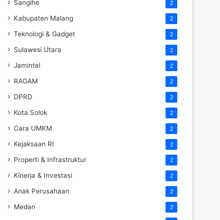
Sangihe
2
Kabupaten Malang
2
Teknologi & Gadget
2
Sulawesi Utara
2
Jamintel
2
RAGAM
2
DPRD
2
Kota Solok
2
Cara UMKM
2
Kejaksaan RI
2
Properti & Infrastruktur
2
Kinerja & Investasi
2
Anak Perusahaan
2
Medan
2