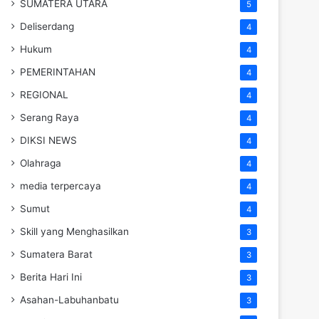
SUMATERA UTARA
5
Deliserdang
4
Hukum
4
PEMERINTAHAN
4
REGIONAL
4
Serang Raya
4
DIKSI NEWS
4
Olahraga
4
media terpercaya
4
Sumut
4
Skill yang Menghasilkan
3
Sumatera Barat
3
Berita Hari Ini
3
Asahan-Labuhanbatu
3