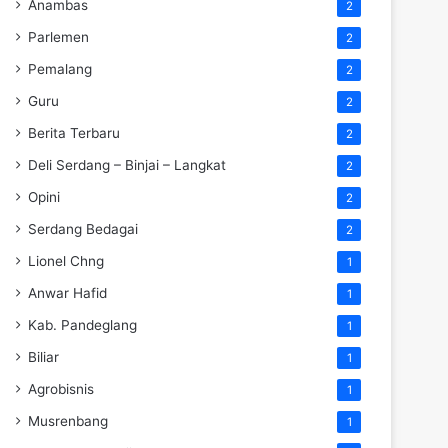
Anambas
2
Parlemen
2
Pemalang
2
Guru
2
Berita Terbaru
2
Deli Serdang – Binjai – Langkat
2
Opini
2
Serdang Bedagai
2
Lionel Chng
1
Anwar Hafid
1
Kab. Pandeglang
1
Biliar
1
Agrobisnis
1
Musrenbang
1