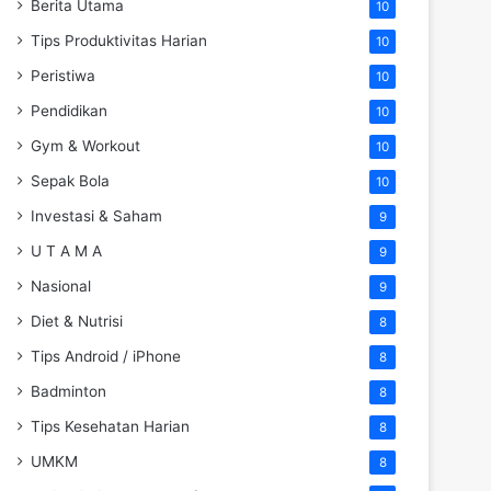
Berita Utama
10
Tips Produktivitas Harian
10
Peristiwa
10
Pendidikan
10
Gym & Workout
10
Sepak Bola
10
Investasi & Saham
9
U T A M A
9
Nasional
9
Diet & Nutrisi
8
Tips Android / iPhone
8
Badminton
8
Tips Kesehatan Harian
8
UMKM
8