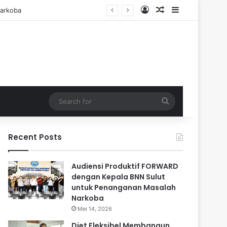
Log In
Random Article
Sidebar
Search
for
Recent Posts
Audiensi Produktif FORWARD
dengan Kepala BNN Sulut
untuk Penanganan Masalah
Narkoba
Mei 14, 2026
Diet Fleksibel Membangun