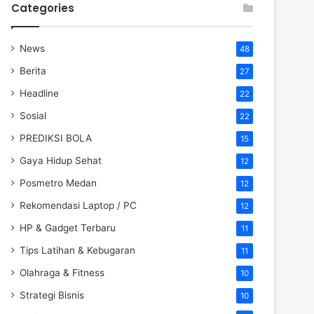
Categories
News
48
Berita
27
Headline
22
Sosial
22
PREDIKSI BOLA
15
Gaya Hidup Sehat
12
Posmetro Medan
12
Rekomendasi Laptop / PC
12
HP & Gadget Terbaru
11
Tips Latihan & Kebugaran
11
Olahraga & Fitness
10
Strategi Bisnis
10