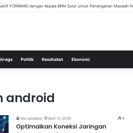
el Membangun Hubungan Sehat Antara Tubuh dan Makanan Sehari-hari
ahraga
Politik
Kesehatan
Ekonomi
n android
bila salsabila
April 12, 2026
8
Optimalkan Koneksi Jaringan