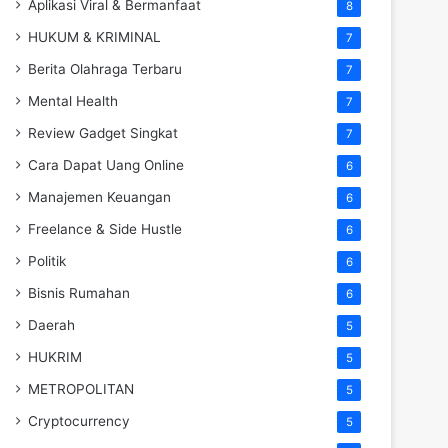
Aplikasi Viral & Bermanfaat
8
HUKUM & KRIMINAL
7
Berita Olahraga Terbaru
7
Mental Health
7
Review Gadget Singkat
7
Cara Dapat Uang Online
6
Manajemen Keuangan
6
Freelance & Side Hustle
6
Politik
6
Bisnis Rumahan
6
Daerah
5
HUKRIM
5
METROPOLITAN
5
Cryptocurrency
5