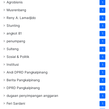
Agrobisnis
1
Musrenbang
1
Reny A. Lamadjido
1
Stunting
1
angkot 81
1
penumpang
1
Sulteng
1
Sosial & Politik
1
Institusi
1
Andi DPRD Pangkalpinang
1
Berita Pangkalpinang
1
DPRD Pangkalpinang
1
dugaan penyimpangan anggaran
1
Feri Sardani
1