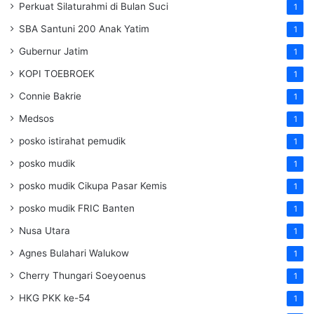
Perkuat Silaturahmi di Bulan Suci
1
SBA Santuni 200 Anak Yatim
1
Gubernur Jatim
1
KOPI TOEBROEK
1
Connie Bakrie
1
Medsos
1
posko istirahat pemudik
1
posko mudik
1
posko mudik Cikupa Pasar Kemis
1
posko mudik FRIC Banten
1
Nusa Utara
1
Agnes Bulahari Walukow
1
Cherry Thungari Soeyoenus
1
HKG PKK ke-54
1