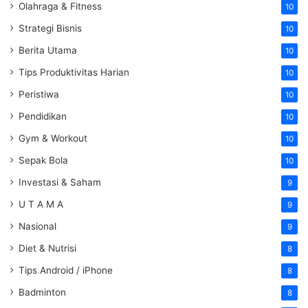
Olahraga & Fitness
10
Strategi Bisnis
10
Berita Utama
10
Tips Produktivitas Harian
10
Peristiwa
10
Pendidikan
10
Gym & Workout
10
Sepak Bola
10
Investasi & Saham
9
U T A M A
9
Nasional
9
Diet & Nutrisi
8
Tips Android / iPhone
8
Badminton
8