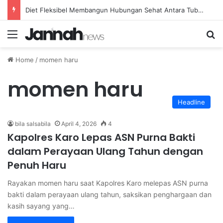
Diet Fleksibel Membangun Hubungan Sehat Antara Tubuh dan Makanan Sehari-hari
Menu
Se
Home
/
momen haru
momen haru
Headline
bila salsabila
April 4, 2026
4
Kapolres Karo Lepas ASN Purna Bakti
dalam Perayaan Ulang Tahun dengan
Penuh Haru
Rayakan momen haru saat Kapolres Karo melepas ASN purna
bakti dalam perayaan ulang tahun, saksikan penghargaan dan
kasih sayang yang…