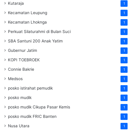
Kutaraja
1
Kecamatan Leupung
1
Kecamatan Lhoknga
1
Perkuat Silaturahmi di Bulan Suci
1
SBA Santuni 200 Anak Yatim
1
Gubernur Jatim
1
KOPI TOEBROEK
1
Connie Bakrie
1
Medsos
1
posko istirahat pemudik
1
posko mudik
1
posko mudik Cikupa Pasar Kemis
1
posko mudik FRIC Banten
1
Nusa Utara
1