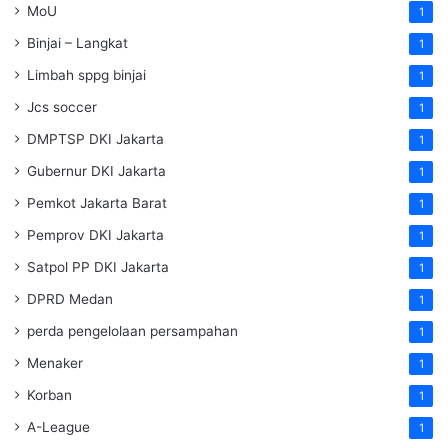
MoU
1
Binjai – Langkat
1
Limbah sppg binjai
1
Jcs soccer
1
DMPTSP DKI Jakarta
1
Gubernur DKI Jakarta
1
Pemkot Jakarta Barat
1
Pemprov DKI Jakarta
1
Satpol PP DKI Jakarta
1
DPRD Medan
1
perda pengelolaan persampahan
1
Menaker
1
Korban
1
A-League
1