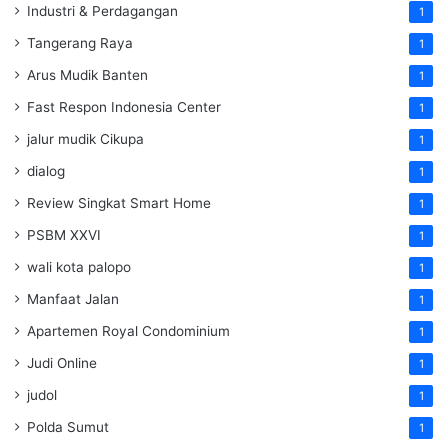
Industri & Perdagangan
1
Tangerang Raya
1
Arus Mudik Banten
1
Fast Respon Indonesia Center
1
jalur mudik Cikupa
1
dialog
1
Review Singkat Smart Home
1
PSBM XXVI
1
wali kota palopo
1
Manfaat Jalan
1
Apartemen Royal Condominium
1
Judi Online
1
judol
1
Polda Sumut
1