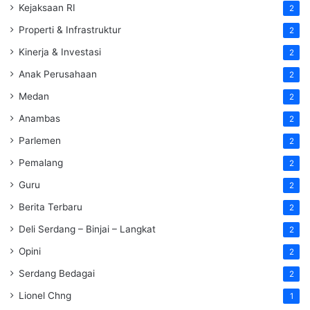
Kejaksaan RI
2
Properti & Infrastruktur
2
Kinerja & Investasi
2
Anak Perusahaan
2
Medan
2
Anambas
2
Parlemen
2
Pemalang
2
Guru
2
Berita Terbaru
2
Deli Serdang – Binjai – Langkat
2
Opini
2
Serdang Bedagai
2
Lionel Chng
1