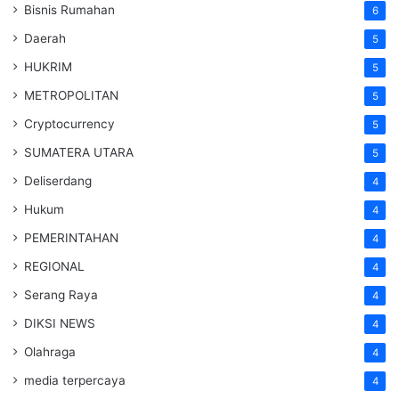
Bisnis Rumahan
6
Daerah
5
HUKRIM
5
METROPOLITAN
5
Cryptocurrency
5
SUMATERA UTARA
5
Deliserdang
4
Hukum
4
PEMERINTAHAN
4
REGIONAL
4
Serang Raya
4
DIKSI NEWS
4
Olahraga
4
media terpercaya
4