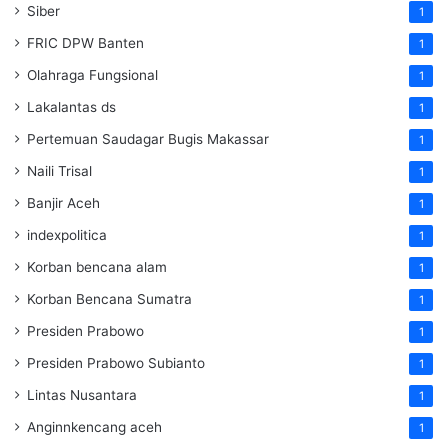
Siber
1
FRIC DPW Banten
1
Olahraga Fungsional
1
Lakalantas ds
1
Pertemuan Saudagar Bugis Makassar
1
Naili Trisal
1
Banjir Aceh
1
indexpolitica
1
Korban bencana alam
1
Korban Bencana Sumatra
1
Presiden Prabowo
1
Presiden Prabowo Subianto
1
Lintas Nusantara
1
Anginnkencang aceh
1