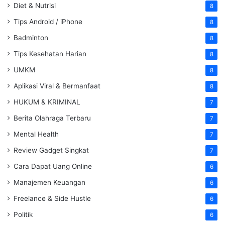
Diet & Nutrisi
8
Tips Android / iPhone
8
Badminton
8
Tips Kesehatan Harian
8
UMKM
8
Aplikasi Viral & Bermanfaat
8
HUKUM & KRIMINAL
7
Berita Olahraga Terbaru
7
Mental Health
7
Review Gadget Singkat
7
Cara Dapat Uang Online
6
Manajemen Keuangan
6
Freelance & Side Hustle
6
Politik
6