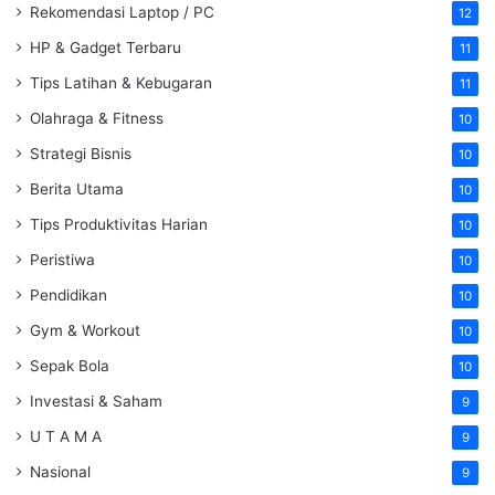
Rekomendasi Laptop / PC
12
HP & Gadget Terbaru
11
Tips Latihan & Kebugaran
11
Olahraga & Fitness
10
Strategi Bisnis
10
Berita Utama
10
Tips Produktivitas Harian
10
Peristiwa
10
Pendidikan
10
Gym & Workout
10
Sepak Bola
10
Investasi & Saham
9
U T A M A
9
Nasional
9