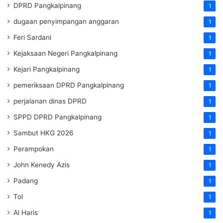
DPRD Pangkalpinang
1
dugaan penyimpangan anggaran
1
Feri Sardani
1
Kejaksaan Negeri Pangkalpinang
1
Kejari Pangkalpinang
1
pemeriksaan DPRD Pangkalpinang
1
perjalanan dinas DPRD
1
SPPD DPRD Pangkalpinang
1
Sambut HKG 2026
1
Perampokan
1
John Kenedy Azis
1
Padang
1
Tol
1
Al Haris
1