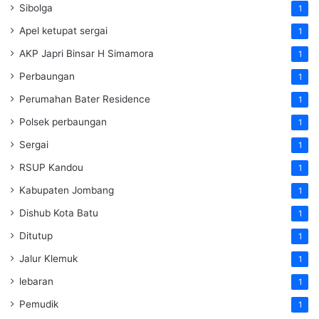
Sibolga
1
Apel ketupat sergai
1
AKP Japri Binsar H Simamora
1
Perbaungan
1
Perumahan Bater Residence
1
Polsek perbaungan
1
Sergai
1
RSUP Kandou
1
Kabupaten Jombang
1
Dishub Kota Batu
1
Ditutup
1
Jalur Klemuk
1
lebaran
1
Pemudik
1