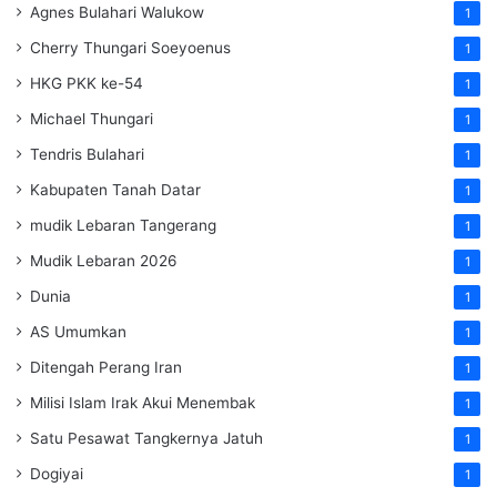
Agnes Bulahari Walukow
1
Cherry Thungari Soeyoenus
1
HKG PKK ke-54
1
Michael Thungari
1
Tendris Bulahari
1
Kabupaten Tanah Datar
1
mudik Lebaran Tangerang
1
Mudik Lebaran 2026
1
Dunia
1
AS Umumkan
1
Ditengah Perang Iran
1
Milisi Islam Irak Akui Menembak
1
Satu Pesawat Tangkernya Jatuh
1
Dogiyai
1