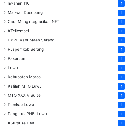
layanan 110
1
Marwan Dasopang
1
Cara Mengintegrasikan NFT
1
#Telkomsel
1
DPRD Kabupaten Serang
1
Puspemkab Serang
1
Pasuruan
1
Luwu
1
Kabupaten Maros
1
Kafilah MTQ Luwu
1
MTQ XXXIV Sulsel
1
Pemkab Luwu
1
Pengurus PHBI Luwu
1
#Surprise Deal
1