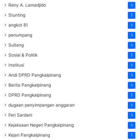
Reny A. Lamadjido
1
Stunting
1
angkot 81
1
penumpang
1
Sulteng
1
Sosial & Politik
1
Institusi
1
Andi DPRD Pangkalpinang
1
Berita Pangkalpinang
1
DPRD Pangkalpinang
1
dugaan penyimpangan anggaran
1
Feri Sardani
1
Kejaksaan Negeri Pangkalpinang
1
Kejari Pangkalpinang
1