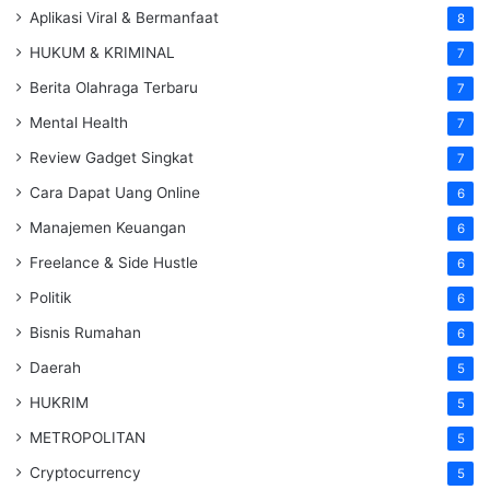
Aplikasi Viral & Bermanfaat
8
HUKUM & KRIMINAL
7
Berita Olahraga Terbaru
7
Mental Health
7
Review Gadget Singkat
7
Cara Dapat Uang Online
6
Manajemen Keuangan
6
Freelance & Side Hustle
6
Politik
6
Bisnis Rumahan
6
Daerah
5
HUKRIM
5
METROPOLITAN
5
Cryptocurrency
5