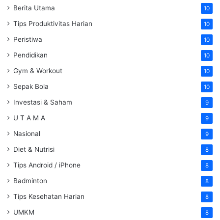
Berita Utama
10
Tips Produktivitas Harian
10
Peristiwa
10
Pendidikan
10
Gym & Workout
10
Sepak Bola
10
Investasi & Saham
9
U T A M A
9
Nasional
9
Diet & Nutrisi
8
Tips Android / iPhone
8
Badminton
8
Tips Kesehatan Harian
8
UMKM
8