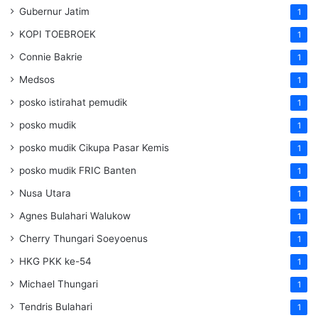
Gubernur Jatim
1
KOPI TOEBROEK
1
Connie Bakrie
1
Medsos
1
posko istirahat pemudik
1
posko mudik
1
posko mudik Cikupa Pasar Kemis
1
posko mudik FRIC Banten
1
Nusa Utara
1
Agnes Bulahari Walukow
1
Cherry Thungari Soeyoenus
1
HKG PKK ke-54
1
Michael Thungari
1
Tendris Bulahari
1