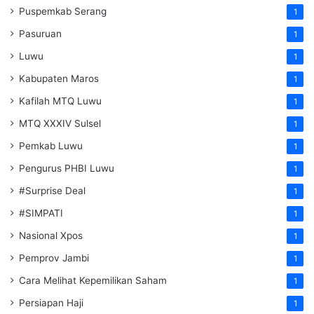
Puspemkab Serang
1
Pasuruan
1
Luwu
1
Kabupaten Maros
1
Kafilah MTQ Luwu
1
MTQ XXXIV Sulsel
1
Pemkab Luwu
1
Pengurus PHBI Luwu
1
#Surprise Deal
1
#SIMPATI
1
Nasional Xpos
1
Pemprov Jambi
1
Cara Melihat Kepemilikan Saham
1
Persiapan Haji
1