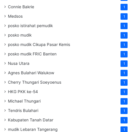
Connie Bakrie
1
Medsos
1
posko istirahat pemudik
1
posko mudik
1
posko mudik Cikupa Pasar Kemis
1
posko mudik FRIC Banten
1
Nusa Utara
1
Agnes Bulahari Walukow
1
Cherry Thungari Soeyoenus
1
HKG PKK ke-54
1
Michael Thungari
1
Tendris Bulahari
1
Kabupaten Tanah Datar
1
mudik Lebaran Tangerang
1