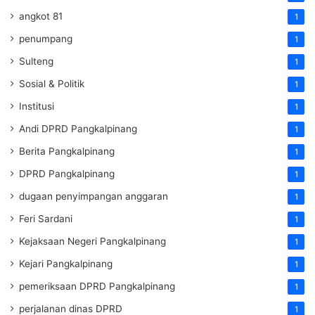
angkot 81
1
penumpang
1
Sulteng
1
Sosial & Politik
1
Institusi
1
Andi DPRD Pangkalpinang
1
Berita Pangkalpinang
1
DPRD Pangkalpinang
1
dugaan penyimpangan anggaran
1
Feri Sardani
1
Kejaksaan Negeri Pangkalpinang
1
Kejari Pangkalpinang
1
pemeriksaan DPRD Pangkalpinang
1
perjalanan dinas DPRD
1