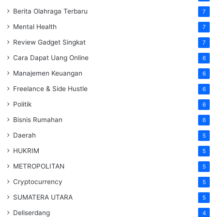
Berita Olahraga Terbaru
7
Mental Health
7
Review Gadget Singkat
7
Cara Dapat Uang Online
6
Manajemen Keuangan
6
Freelance & Side Hustle
6
Politik
6
Bisnis Rumahan
6
Daerah
5
HUKRIM
5
METROPOLITAN
5
Cryptocurrency
5
SUMATERA UTARA
5
Deliserdang
4