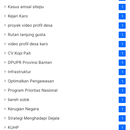
Kasus amsal sitepu
1
Kejari Karo
1
proyek video profil desa
1
Rutan tanjung gusta
1
video profil desa karo
1
CV Kopi Pait
1
DPUPR Provinsi Banten
1
Infrastruktur
1
Optimalkan Pengawasan
1
Program Prioritas Nasional
1
bareh solok
1
Kerugian Negara
1
Strategi Menghadapi Gejala
1
KUHP
1