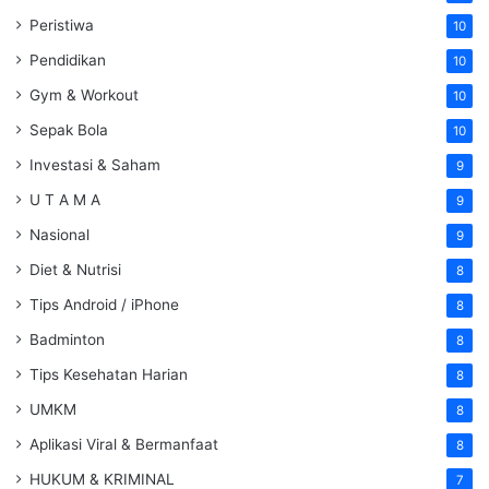
Peristiwa
10
Pendidikan
10
Gym & Workout
10
Sepak Bola
10
Investasi & Saham
9
U T A M A
9
Nasional
9
Diet & Nutrisi
8
Tips Android / iPhone
8
Badminton
8
Tips Kesehatan Harian
8
UMKM
8
Aplikasi Viral & Bermanfaat
8
HUKUM & KRIMINAL
7