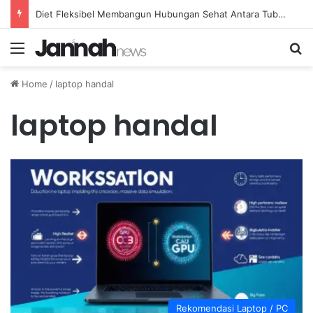
Diet Fleksibel Membangun Hubungan Sehat Antara Tubuh dan Makanan Sehari-hari
Menu
Se
Home
/
laptop handal
laptop handal
Rekomendasi Laptop / PC