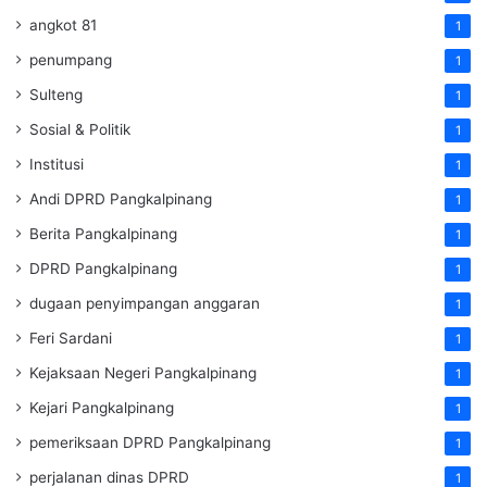
angkot 81
1
penumpang
1
Sulteng
1
Sosial & Politik
1
Institusi
1
Andi DPRD Pangkalpinang
1
Berita Pangkalpinang
1
DPRD Pangkalpinang
1
dugaan penyimpangan anggaran
1
Feri Sardani
1
Kejaksaan Negeri Pangkalpinang
1
Kejari Pangkalpinang
1
pemeriksaan DPRD Pangkalpinang
1
perjalanan dinas DPRD
1