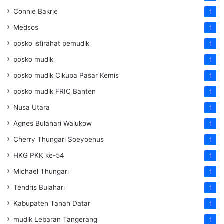
Connie Bakrie
1
Medsos
1
posko istirahat pemudik
1
posko mudik
1
posko mudik Cikupa Pasar Kemis
1
posko mudik FRIC Banten
1
Nusa Utara
1
Agnes Bulahari Walukow
1
Cherry Thungari Soeyoenus
1
HKG PKK ke-54
1
Michael Thungari
1
Tendris Bulahari
1
Kabupaten Tanah Datar
1
mudik Lebaran Tangerang
1