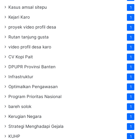
Kasus amsal sitepu
1
Kejari Karo
1
proyek video profil desa
1
Rutan tanjung gusta
1
video profil desa karo
1
CV Kopi Pait
1
DPUPR Provinsi Banten
1
Infrastruktur
1
Optimalkan Pengawasan
1
Program Prioritas Nasional
1
bareh solok
1
Kerugian Negara
1
Strategi Menghadapi Gejala
1
KUHP
1