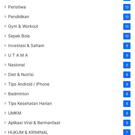
Peristiwa
10
Pendidikan
10
Gym & Workout
10
Sepak Bola
10
Investasi & Saham
9
U T A M A
9
Nasional
9
Diet & Nutrisi
8
Tips Android / iPhone
8
Badminton
8
Tips Kesehatan Harian
8
UMKM
8
Aplikasi Viral & Bermanfaat
8
HUKUM & KRIMINAL
7