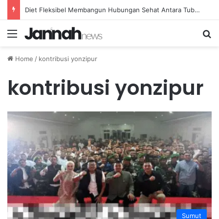
Diet Fleksibel Membangun Hubungan Sehat Antara Tubuh dan Makanan Sehari-hari
Menu
Se
Home
/
kontribusi yonzipur
kontribusi yonzipur
Sumut