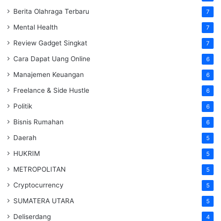
Berita Olahraga Terbaru
7
Mental Health
7
Review Gadget Singkat
7
Cara Dapat Uang Online
6
Manajemen Keuangan
6
Freelance & Side Hustle
6
Politik
6
Bisnis Rumahan
6
Daerah
5
HUKRIM
5
METROPOLITAN
5
Cryptocurrency
5
SUMATERA UTARA
5
Deliserdang
4