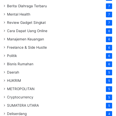
Berita Olahraga Terbaru
7
Mental Health
7
Review Gadget Singkat
7
Cara Dapat Uang Online
6
Manajemen Keuangan
6
Freelance & Side Hustle
6
Politik
6
Bisnis Rumahan
6
Daerah
5
HUKRIM
5
METROPOLITAN
5
Cryptocurrency
5
SUMATERA UTARA
5
Deliserdang
4