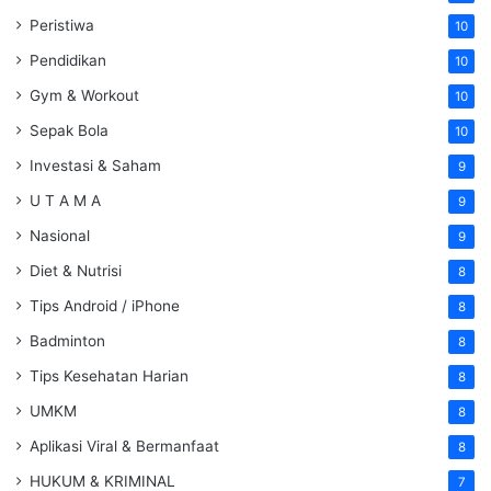
Peristiwa
10
Pendidikan
10
Gym & Workout
10
Sepak Bola
10
Investasi & Saham
9
U T A M A
9
Nasional
9
Diet & Nutrisi
8
Tips Android / iPhone
8
Badminton
8
Tips Kesehatan Harian
8
UMKM
8
Aplikasi Viral & Bermanfaat
8
HUKUM & KRIMINAL
7