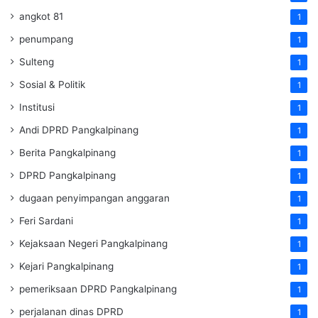
angkot 81
1
penumpang
1
Sulteng
1
Sosial & Politik
1
Institusi
1
Andi DPRD Pangkalpinang
1
Berita Pangkalpinang
1
DPRD Pangkalpinang
1
dugaan penyimpangan anggaran
1
Feri Sardani
1
Kejaksaan Negeri Pangkalpinang
1
Kejari Pangkalpinang
1
pemeriksaan DPRD Pangkalpinang
1
perjalanan dinas DPRD
1