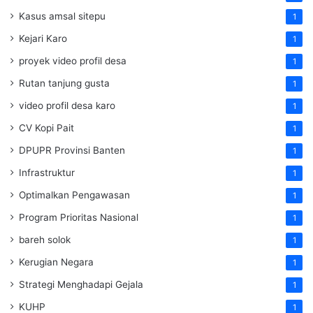
Kasus amsal sitepu
1
Kejari Karo
1
proyek video profil desa
1
Rutan tanjung gusta
1
video profil desa karo
1
CV Kopi Pait
1
DPUPR Provinsi Banten
1
Infrastruktur
1
Optimalkan Pengawasan
1
Program Prioritas Nasional
1
bareh solok
1
Kerugian Negara
1
Strategi Menghadapi Gejala
1
KUHP
1