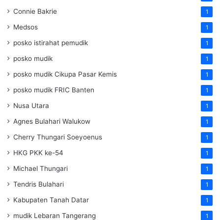
Connie Bakrie
1
Medsos
1
posko istirahat pemudik
1
posko mudik
1
posko mudik Cikupa Pasar Kemis
1
posko mudik FRIC Banten
1
Nusa Utara
1
Agnes Bulahari Walukow
1
Cherry Thungari Soeyoenus
1
HKG PKK ke-54
1
Michael Thungari
1
Tendris Bulahari
1
Kabupaten Tanah Datar
1
mudik Lebaran Tangerang
1