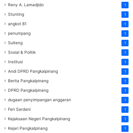
Reny A. Lamadjido
1
Stunting
1
angkot 81
1
penumpang
1
Sulteng
1
Sosial & Politik
1
Institusi
1
Andi DPRD Pangkalpinang
1
Berita Pangkalpinang
1
DPRD Pangkalpinang
1
dugaan penyimpangan anggaran
1
Feri Sardani
1
Kejaksaan Negeri Pangkalpinang
1
Kejari Pangkalpinang
1