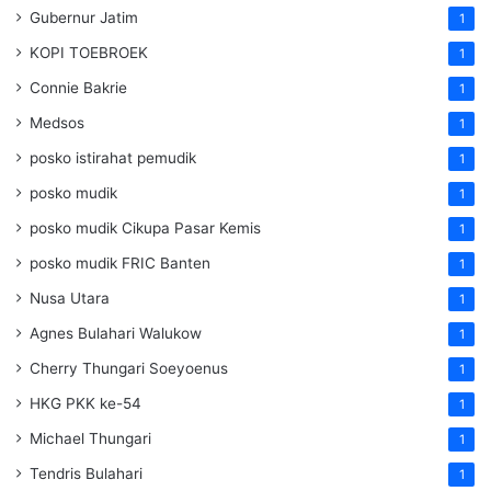
Gubernur Jatim
1
KOPI TOEBROEK
1
Connie Bakrie
1
Medsos
1
posko istirahat pemudik
1
posko mudik
1
posko mudik Cikupa Pasar Kemis
1
posko mudik FRIC Banten
1
Nusa Utara
1
Agnes Bulahari Walukow
1
Cherry Thungari Soeyoenus
1
HKG PKK ke-54
1
Michael Thungari
1
Tendris Bulahari
1