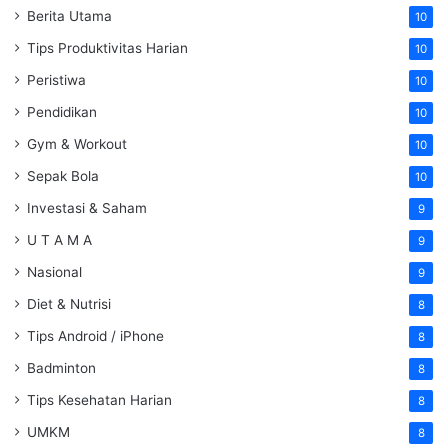
Berita Utama
10
Tips Produktivitas Harian
10
Peristiwa
10
Pendidikan
10
Gym & Workout
10
Sepak Bola
10
Investasi & Saham
9
U T A M A
9
Nasional
9
Diet & Nutrisi
8
Tips Android / iPhone
8
Badminton
8
Tips Kesehatan Harian
8
UMKM
8