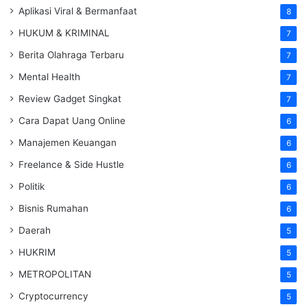
Aplikasi Viral & Bermanfaat
8
HUKUM & KRIMINAL
7
Berita Olahraga Terbaru
7
Mental Health
7
Review Gadget Singkat
7
Cara Dapat Uang Online
6
Manajemen Keuangan
6
Freelance & Side Hustle
6
Politik
6
Bisnis Rumahan
6
Daerah
5
HUKRIM
5
METROPOLITAN
5
Cryptocurrency
5