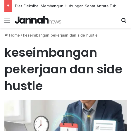
Diet Fleksibel Membangun Hubungan Sehat Antara Tubuh dan Makanan Sehari-hari
Menu
Se
Home
/
keseimbangan pekerjaan dan side hustle
keseimbangan
pekerjaan dan side
hustle