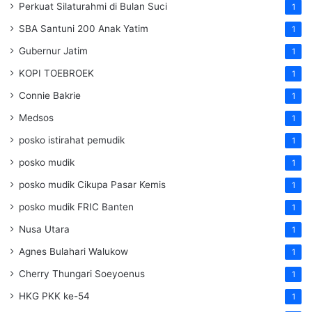
Perkuat Silaturahmi di Bulan Suci
1
SBA Santuni 200 Anak Yatim
1
Gubernur Jatim
1
KOPI TOEBROEK
1
Connie Bakrie
1
Medsos
1
posko istirahat pemudik
1
posko mudik
1
posko mudik Cikupa Pasar Kemis
1
posko mudik FRIC Banten
1
Nusa Utara
1
Agnes Bulahari Walukow
1
Cherry Thungari Soeyoenus
1
HKG PKK ke-54
1