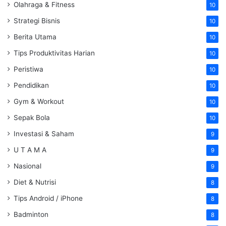
Olahraga & Fitness
10
Strategi Bisnis
10
Berita Utama
10
Tips Produktivitas Harian
10
Peristiwa
10
Pendidikan
10
Gym & Workout
10
Sepak Bola
10
Investasi & Saham
9
U T A M A
9
Nasional
9
Diet & Nutrisi
8
Tips Android / iPhone
8
Badminton
8