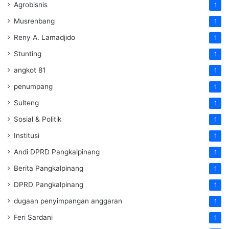
Agrobisnis
1
Musrenbang
1
Reny A. Lamadjido
1
Stunting
1
angkot 81
1
penumpang
1
Sulteng
1
Sosial & Politik
1
Institusi
1
Andi DPRD Pangkalpinang
1
Berita Pangkalpinang
1
DPRD Pangkalpinang
1
dugaan penyimpangan anggaran
1
Feri Sardani
1