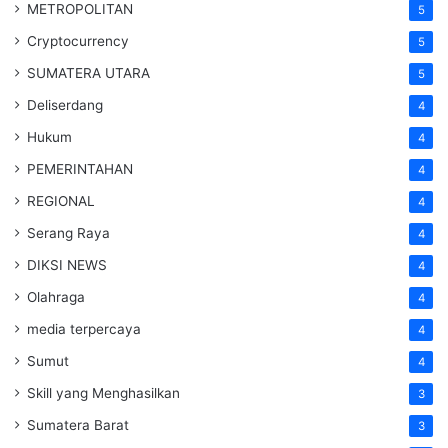
METROPOLITAN
5
Cryptocurrency
5
SUMATERA UTARA
5
Deliserdang
4
Hukum
4
PEMERINTAHAN
4
REGIONAL
4
Serang Raya
4
DIKSI NEWS
4
Olahraga
4
media terpercaya
4
Sumut
4
Skill yang Menghasilkan
3
Sumatera Barat
3