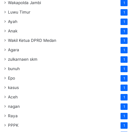
Wakapolda Jambi
1
Luwu Timur
1
Ayah
1
Anak
1
Wakil Ketua DPRD Medan
1
Agara
1
zulkarnaen skm
1
bunuh
1
Epo
1
kasus
1
Aceh
1
nagan
1
Raya
1
PPPK
1