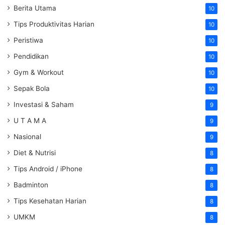
Berita Utama
10
Tips Produktivitas Harian
10
Peristiwa
10
Pendidikan
10
Gym & Workout
10
Sepak Bola
10
Investasi & Saham
9
U T A M A
9
Nasional
9
Diet & Nutrisi
8
Tips Android / iPhone
8
Badminton
8
Tips Kesehatan Harian
8
UMKM
8