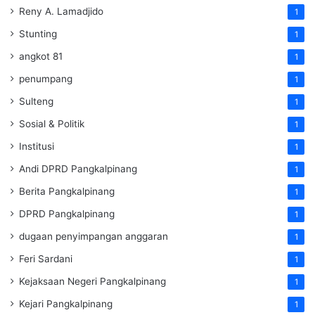
Reny A. Lamadjido
1
Stunting
1
angkot 81
1
penumpang
1
Sulteng
1
Sosial & Politik
1
Institusi
1
Andi DPRD Pangkalpinang
1
Berita Pangkalpinang
1
DPRD Pangkalpinang
1
dugaan penyimpangan anggaran
1
Feri Sardani
1
Kejaksaan Negeri Pangkalpinang
1
Kejari Pangkalpinang
1