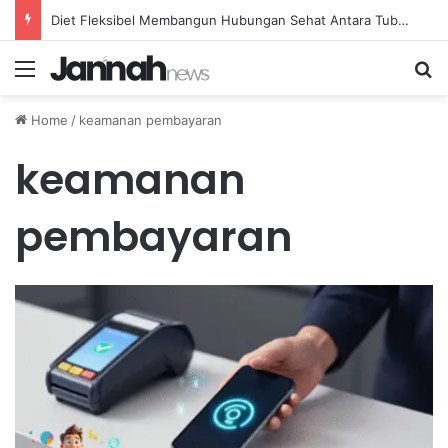
Diet Fleksibel Membangun Hubungan Sehat Antara Tubuh dan Makanan Sehari-hari
Menu
Se
Home
/
keamanan pembayaran
keamanan
pembayaran