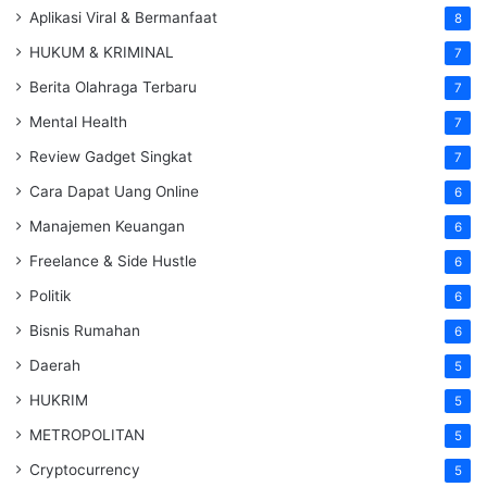
Aplikasi Viral & Bermanfaat
8
HUKUM & KRIMINAL
7
Berita Olahraga Terbaru
7
Mental Health
7
Review Gadget Singkat
7
Cara Dapat Uang Online
6
Manajemen Keuangan
6
Freelance & Side Hustle
6
Politik
6
Bisnis Rumahan
6
Daerah
5
HUKRIM
5
METROPOLITAN
5
Cryptocurrency
5