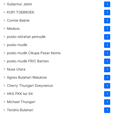
Gubernur Jatim
1
KOPI TOEBROEK
1
Connie Bakrie
1
Medsos
1
posko istirahat pemudik
1
posko mudik
1
posko mudik Cikupa Pasar Kemis
1
posko mudik FRIC Banten
1
Nusa Utara
1
Agnes Bulahari Walukow
1
Cherry Thungari Soeyoenus
1
HKG PKK ke-54
1
Michael Thungari
1
Tendris Bulahari
1