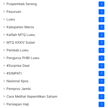
Puspemkab Serang
1
Pasuruan
1
Luwu
1
Kabupaten Maros
1
Kafilah MTQ Luwu
1
MTQ XXXIV Sulsel
1
Pemkab Luwu
1
Pengurus PHBI Luwu
1
#Surprise Deal
1
#SIMPATI
1
Nasional Xpos
1
Pemprov Jambi
1
Cara Melihat Kepemilikan Saham
1
Persiapan Haji
1