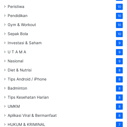
Peristiwa
10
Pendidikan
10
Gym & Workout
10
Sepak Bola
10
Investasi & Saham
9
U T A M A
9
Nasional
9
Diet & Nutrisi
8
Tips Android / iPhone
8
Badminton
8
Tips Kesehatan Harian
8
UMKM
8
Aplikasi Viral & Bermanfaat
8
HUKUM & KRIMINAL
7