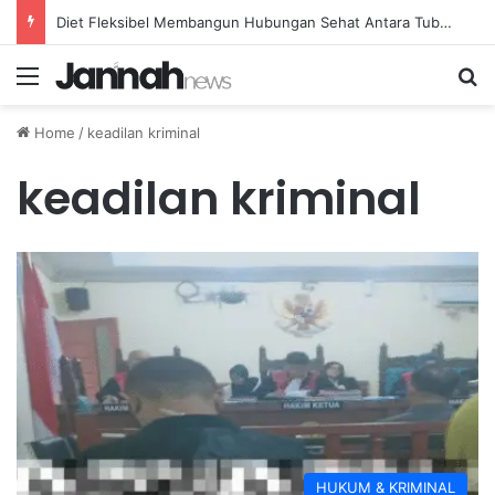
Diet Fleksibel Membangun Hubungan Sehat Antara Tubuh dan Makanan Sehari-hari
Menu
Se
Home
/
keadilan kriminal
keadilan kriminal
HUKUM & KRIMINAL