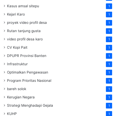
Kasus amsal sitepu
1
Kejari Karo
1
proyek video profil desa
1
Rutan tanjung gusta
1
video profil desa karo
1
CV Kopi Pait
1
DPUPR Provinsi Banten
1
Infrastruktur
1
Optimalkan Pengawasan
1
Program Prioritas Nasional
1
bareh solok
1
Kerugian Negara
1
Strategi Menghadapi Gejala
1
KUHP
1