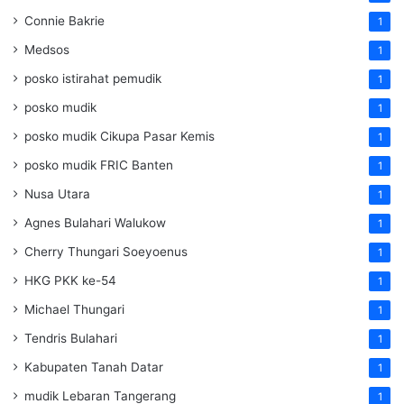
Connie Bakrie
1
Medsos
1
posko istirahat pemudik
1
posko mudik
1
posko mudik Cikupa Pasar Kemis
1
posko mudik FRIC Banten
1
Nusa Utara
1
Agnes Bulahari Walukow
1
Cherry Thungari Soeyoenus
1
HKG PKK ke-54
1
Michael Thungari
1
Tendris Bulahari
1
Kabupaten Tanah Datar
1
mudik Lebaran Tangerang
1