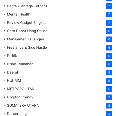
Berita Olahraga Terbaru
7
Mental Health
7
Review Gadget Singkat
7
Cara Dapat Uang Online
6
Manajemen Keuangan
6
Freelance & Side Hustle
6
Politik
6
Bisnis Rumahan
6
Daerah
5
HUKRIM
5
METROPOLITAN
5
Cryptocurrency
5
SUMATERA UTARA
5
Deliserdang
4