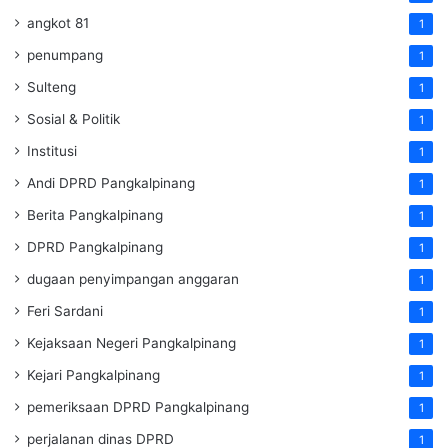
angkot 81
1
penumpang
1
Sulteng
1
Sosial & Politik
1
Institusi
1
Andi DPRD Pangkalpinang
1
Berita Pangkalpinang
1
DPRD Pangkalpinang
1
dugaan penyimpangan anggaran
1
Feri Sardani
1
Kejaksaan Negeri Pangkalpinang
1
Kejari Pangkalpinang
1
pemeriksaan DPRD Pangkalpinang
1
perjalanan dinas DPRD
1