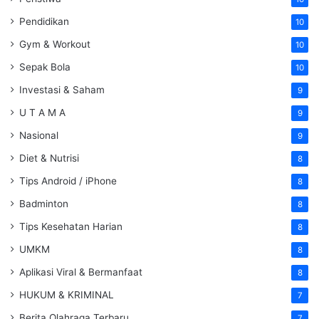
Pendidikan
10
Gym & Workout
10
Sepak Bola
10
Investasi & Saham
9
U T A M A
9
Nasional
9
Diet & Nutrisi
8
Tips Android / iPhone
8
Badminton
8
Tips Kesehatan Harian
8
UMKM
8
Aplikasi Viral & Bermanfaat
8
HUKUM & KRIMINAL
7
Berita Olahraga Terbaru
7