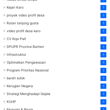
Kejari Karo
1
proyek video profil desa
1
Rutan tanjung gusta
1
video profil desa karo
1
CV Kopi Pait
1
DPUPR Provinsi Banten
1
Infrastruktur
1
Optimalkan Pengawasan
1
Program Prioritas Nasional
1
bareh solok
1
Kerugian Negara
1
Strategi Menghadapi Gejala
1
KUHP
1
Ekonomi & Bisnis
1