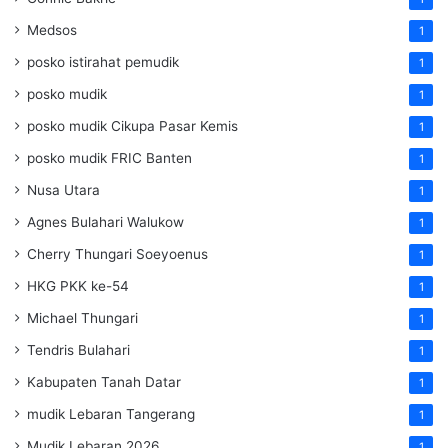
Medsos
1
posko istirahat pemudik
1
posko mudik
1
posko mudik Cikupa Pasar Kemis
1
posko mudik FRIC Banten
1
Nusa Utara
1
Agnes Bulahari Walukow
1
Cherry Thungari Soeyoenus
1
HKG PKK ke-54
1
Michael Thungari
1
Tendris Bulahari
1
Kabupaten Tanah Datar
1
mudik Lebaran Tangerang
1
Mudik Lebaran 2026
1