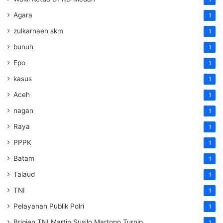
Agara
1
zulkarnaen skm
1
bunuh
1
Epo
1
kasus
1
Aceh
1
nagan
1
Raya
1
PPPK
1
Batam
1
Talaud
1
TNI
1
Pelayanan Publik Polri
1
Brigjen TNI Martin Susilo Martopo Turnip
1