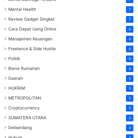
Mental Health
7
Review Gadget Singkat
7
Cara Dapat Uang Online
6
Manajemen Keuangan
6
Freelance & Side Hustle
6
Politik
6
Bisnis Rumahan
6
Daerah
5
HUKRIM
5
METROPOLITAN
5
Cryptocurrency
5
SUMATERA UTARA
5
Deliserdang
4
Hukum
4