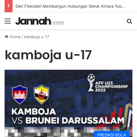
Diet Fleksibel Membangun Hubungan Sehat Antara Tubuh dan Makanan Sehari-hari
Menu
Se
Home
/
kamboja u-17
kamboja u-17
PREDIKSI BOLA