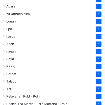
Agara
1
zulkarnaen skm
1
bunuh
1
Epo
1
kasus
1
Aceh
1
nagan
1
Raya
1
PPPK
1
Batam
1
Talaud
1
TNI
1
Pelayanan Publik Polri
1
Brigjen TNI Martin Susilo Martopo Turnip
1