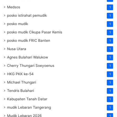
Medsos
1
posko istirahat pemudik
1
posko mudik
1
posko mudik Cikupa Pasar Kemis
1
posko mudik FRIC Banten
1
Nusa Utara
1
Agnes Bulahari Walukow
1
Cherry Thungari Soeyoenus
1
HKG PKK ke-54
1
Michael Thungari
1
Tendris Bulahari
1
Kabupaten Tanah Datar
1
mudik Lebaran Tangerang
1
Mudik Lebaran 2026
1