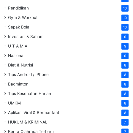
Pendidikan
10
Gym & Workout
10
Sepak Bola
10
Investasi & Saham
9
U T A M A
9
Nasional
9
Diet & Nutrisi
8
Tips Android / iPhone
8
Badminton
8
Tips Kesehatan Harian
8
UMKM
8
Aplikasi Viral & Bermanfaat
8
HUKUM & KRIMINAL
7
Berita Olahraga Terbaru
7