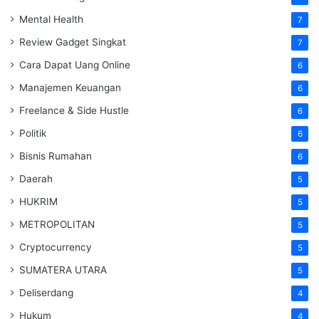
Mental Health
7
Review Gadget Singkat
7
Cara Dapat Uang Online
6
Manajemen Keuangan
6
Freelance & Side Hustle
6
Politik
6
Bisnis Rumahan
6
Daerah
5
HUKRIM
5
METROPOLITAN
5
Cryptocurrency
5
SUMATERA UTARA
5
Deliserdang
4
Hukum
4