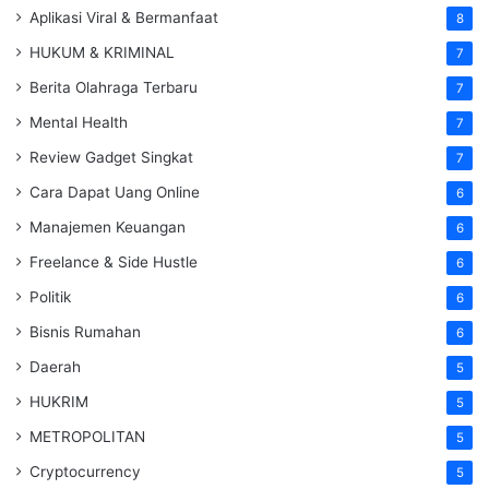
Aplikasi Viral & Bermanfaat
8
HUKUM & KRIMINAL
7
Berita Olahraga Terbaru
7
Mental Health
7
Review Gadget Singkat
7
Cara Dapat Uang Online
6
Manajemen Keuangan
6
Freelance & Side Hustle
6
Politik
6
Bisnis Rumahan
6
Daerah
5
HUKRIM
5
METROPOLITAN
5
Cryptocurrency
5