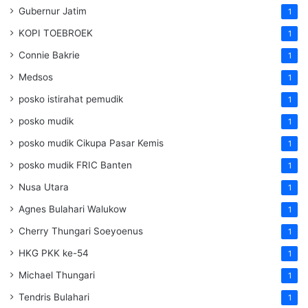
Gubernur Jatim
1
KOPI TOEBROEK
1
Connie Bakrie
1
Medsos
1
posko istirahat pemudik
1
posko mudik
1
posko mudik Cikupa Pasar Kemis
1
posko mudik FRIC Banten
1
Nusa Utara
1
Agnes Bulahari Walukow
1
Cherry Thungari Soeyoenus
1
HKG PKK ke-54
1
Michael Thungari
1
Tendris Bulahari
1