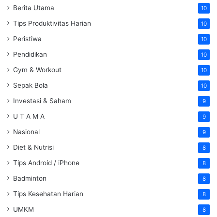
Berita Utama
10
Tips Produktivitas Harian
10
Peristiwa
10
Pendidikan
10
Gym & Workout
10
Sepak Bola
10
Investasi & Saham
9
U T A M A
9
Nasional
9
Diet & Nutrisi
8
Tips Android / iPhone
8
Badminton
8
Tips Kesehatan Harian
8
UMKM
8