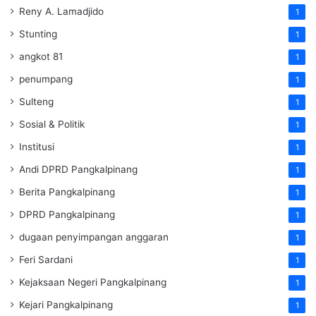
Reny A. Lamadjido
1
Stunting
1
angkot 81
1
penumpang
1
Sulteng
1
Sosial & Politik
1
Institusi
1
Andi DPRD Pangkalpinang
1
Berita Pangkalpinang
1
DPRD Pangkalpinang
1
dugaan penyimpangan anggaran
1
Feri Sardani
1
Kejaksaan Negeri Pangkalpinang
1
Kejari Pangkalpinang
1