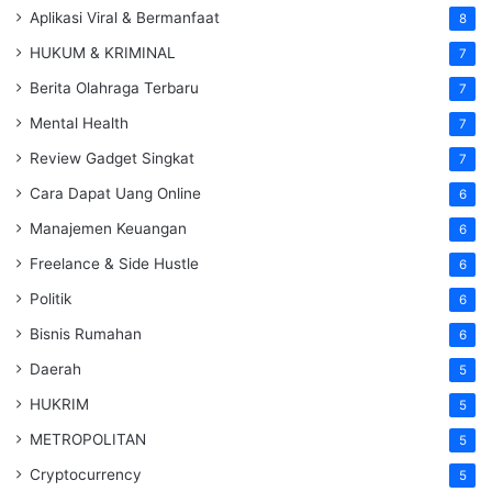
Aplikasi Viral & Bermanfaat
8
HUKUM & KRIMINAL
7
Berita Olahraga Terbaru
7
Mental Health
7
Review Gadget Singkat
7
Cara Dapat Uang Online
6
Manajemen Keuangan
6
Freelance & Side Hustle
6
Politik
6
Bisnis Rumahan
6
Daerah
5
HUKRIM
5
METROPOLITAN
5
Cryptocurrency
5