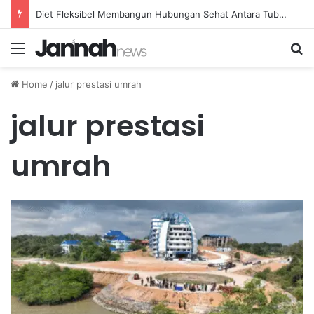
Diet Fleksibel Membangun Hubungan Sehat Antara Tubuh dan Makanan Sehari-hari
Menu
Se
Home
/
jalur prestasi umrah
jalur prestasi
umrah