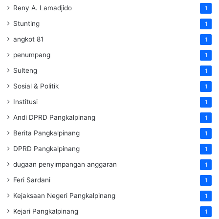
Reny A. Lamadjido
1
Stunting
1
angkot 81
1
penumpang
1
Sulteng
1
Sosial & Politik
1
Institusi
1
Andi DPRD Pangkalpinang
1
Berita Pangkalpinang
1
DPRD Pangkalpinang
1
dugaan penyimpangan anggaran
1
Feri Sardani
1
Kejaksaan Negeri Pangkalpinang
1
Kejari Pangkalpinang
1