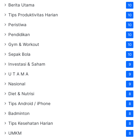
Berita Utama
10
Tips Produktivitas Harian
10
Peristiwa
10
Pendidikan
10
Gym & Workout
10
Sepak Bola
10
Investasi & Saham
9
U T A M A
9
Nasional
9
Diet & Nutrisi
8
Tips Android / iPhone
8
Badminton
8
Tips Kesehatan Harian
8
UMKM
8