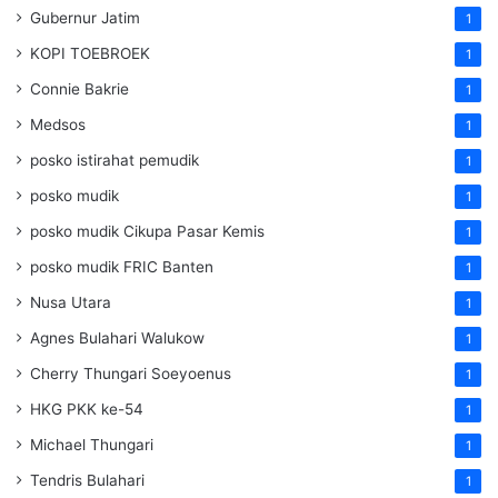
Gubernur Jatim
1
KOPI TOEBROEK
1
Connie Bakrie
1
Medsos
1
posko istirahat pemudik
1
posko mudik
1
posko mudik Cikupa Pasar Kemis
1
posko mudik FRIC Banten
1
Nusa Utara
1
Agnes Bulahari Walukow
1
Cherry Thungari Soeyoenus
1
HKG PKK ke-54
1
Michael Thungari
1
Tendris Bulahari
1