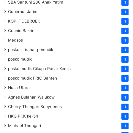
SBA Santuni 200 Anak Yatim
1
Gubernur Jatim
1
KOPI TOEBROEK
1
Connie Bakrie
1
Medsos
1
posko istirahat pemudik
1
posko mudik
1
posko mudik Cikupa Pasar Kemis
1
posko mudik FRIC Banten
1
Nusa Utara
1
Agnes Bulahari Walukow
1
Cherry Thungari Soeyoenus
1
HKG PKK ke-54
1
Michael Thungari
1