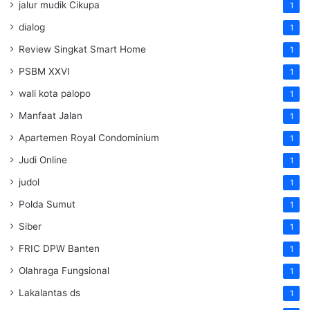
jalur mudik Cikupa
1
dialog
1
Review Singkat Smart Home
1
PSBM XXVI
1
wali kota palopo
1
Manfaat Jalan
1
Apartemen Royal Condominium
1
Judi Online
1
judol
1
Polda Sumut
1
Siber
1
FRIC DPW Banten
1
Olahraga Fungsional
1
Lakalantas ds
1