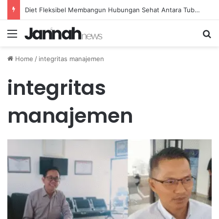
Diet Fleksibel Membangun Hubungan Sehat Antara Tubuh dan Makanan Sehari-hari
Menu
Se
Home
/
integritas manajemen
integritas
manajemen