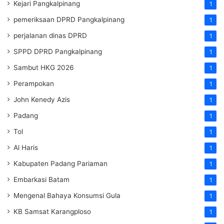
Kejari Pangkalpinang
1
pemeriksaan DPRD Pangkalpinang
1
perjalanan dinas DPRD
1
SPPD DPRD Pangkalpinang
1
Sambut HKG 2026
1
Perampokan
1
John Kenedy Azis
1
Padang
1
Tol
1
Al Haris
1
Kabupaten Padang Pariaman
1
Embarkasi Batam
1
Mengenal Bahaya Konsumsi Gula
1
KB Samsat Karangploso
1