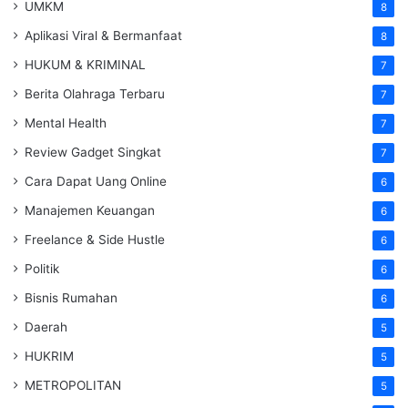
UMKM
8
Aplikasi Viral & Bermanfaat
8
HUKUM & KRIMINAL
7
Berita Olahraga Terbaru
7
Mental Health
7
Review Gadget Singkat
7
Cara Dapat Uang Online
6
Manajemen Keuangan
6
Freelance & Side Hustle
6
Politik
6
Bisnis Rumahan
6
Daerah
5
HUKRIM
5
METROPOLITAN
5