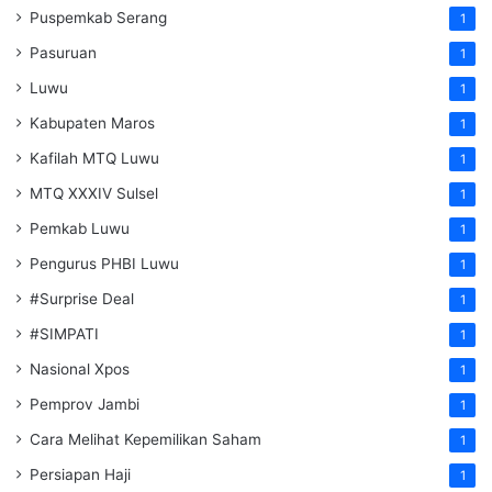
Puspemkab Serang
1
Pasuruan
1
Luwu
1
Kabupaten Maros
1
Kafilah MTQ Luwu
1
MTQ XXXIV Sulsel
1
Pemkab Luwu
1
Pengurus PHBI Luwu
1
#Surprise Deal
1
#SIMPATI
1
Nasional Xpos
1
Pemprov Jambi
1
Cara Melihat Kepemilikan Saham
1
Persiapan Haji
1