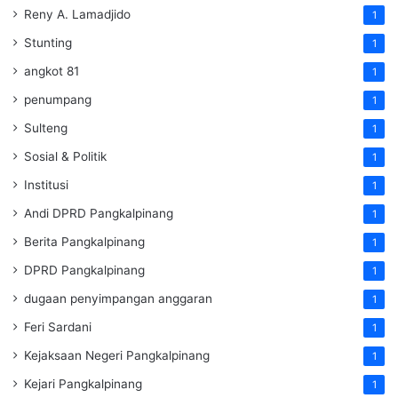
Reny A. Lamadjido
1
Stunting
1
angkot 81
1
penumpang
1
Sulteng
1
Sosial & Politik
1
Institusi
1
Andi DPRD Pangkalpinang
1
Berita Pangkalpinang
1
DPRD Pangkalpinang
1
dugaan penyimpangan anggaran
1
Feri Sardani
1
Kejaksaan Negeri Pangkalpinang
1
Kejari Pangkalpinang
1