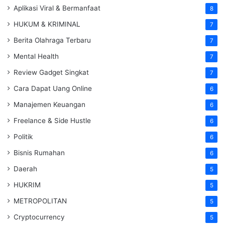
Aplikasi Viral & Bermanfaat
8
HUKUM & KRIMINAL
7
Berita Olahraga Terbaru
7
Mental Health
7
Review Gadget Singkat
7
Cara Dapat Uang Online
6
Manajemen Keuangan
6
Freelance & Side Hustle
6
Politik
6
Bisnis Rumahan
6
Daerah
5
HUKRIM
5
METROPOLITAN
5
Cryptocurrency
5