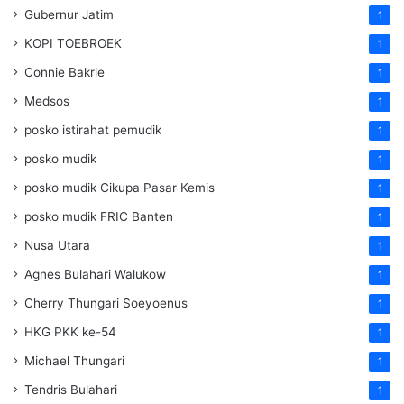
Gubernur Jatim
1
KOPI TOEBROEK
1
Connie Bakrie
1
Medsos
1
posko istirahat pemudik
1
posko mudik
1
posko mudik Cikupa Pasar Kemis
1
posko mudik FRIC Banten
1
Nusa Utara
1
Agnes Bulahari Walukow
1
Cherry Thungari Soeyoenus
1
HKG PKK ke-54
1
Michael Thungari
1
Tendris Bulahari
1