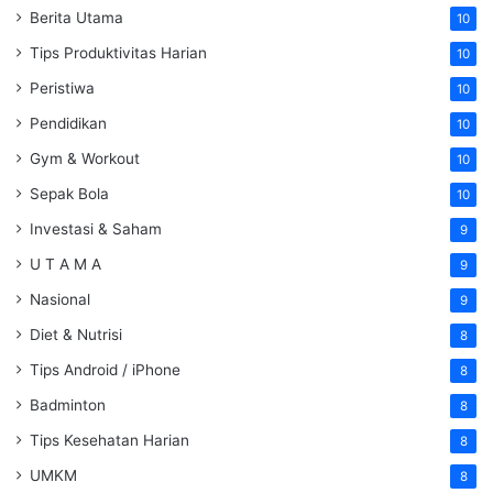
Berita Utama
10
Tips Produktivitas Harian
10
Peristiwa
10
Pendidikan
10
Gym & Workout
10
Sepak Bola
10
Investasi & Saham
9
U T A M A
9
Nasional
9
Diet & Nutrisi
8
Tips Android / iPhone
8
Badminton
8
Tips Kesehatan Harian
8
UMKM
8