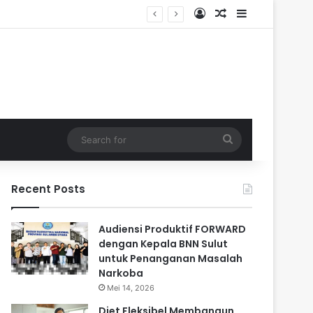
Log In
Random Article
Sidebar
Search
for
Recent Posts
Audiensi Produktif FORWARD
dengan Kepala BNN Sulut
untuk Penanganan Masalah
Narkoba
Mei 14, 2026
Diet Fleksibel Membangun