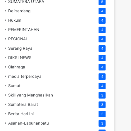
SUMATERA UTARA
5
Deliserdang
4
Hukum
4
PEMERINTAHAN
4
REGIONAL
4
Serang Raya
4
DIKSI NEWS
4
Olahraga
4
media terpercaya
4
Sumut
4
Skill yang Menghasilkan
3
Sumatera Barat
3
Berita Hari Ini
3
Asahan-Labuhanbatu
3