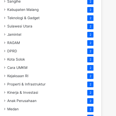
Sangihe
2
Kabupaten Malang
2
Teknologi & Gadget
2
Sulawesi Utara
2
Jamintel
2
RAGAM
2
DPRD
2
Kota Solok
2
Cara UMKM
2
Kejaksaan RI
2
Properti & Infrastruktur
2
Kinerja & Investasi
2
Anak Perusahaan
2
Medan
2