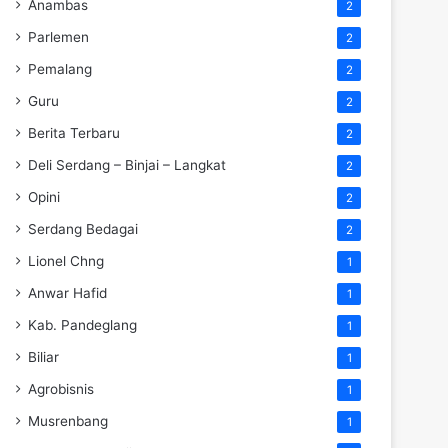
Anambas
2
Parlemen
2
Pemalang
2
Guru
2
Berita Terbaru
2
Deli Serdang – Binjai – Langkat
2
Opini
2
Serdang Bedagai
2
Lionel Chng
1
Anwar Hafid
1
Kab. Pandeglang
1
Biliar
1
Agrobisnis
1
Musrenbang
1