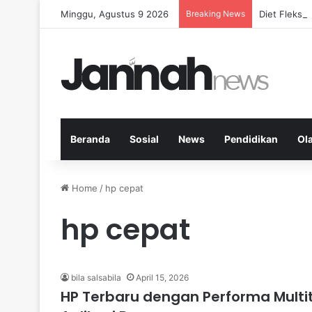
Minggu, Agustus 9 2026
Breaking News
Diet Fleksi
Beranda
Sosial
News
Pendidikan
Ol
Home
/
hp cepat
hp cepat
bila salsabila
April 15, 2026
HP Terbaru dengan Performa Multi