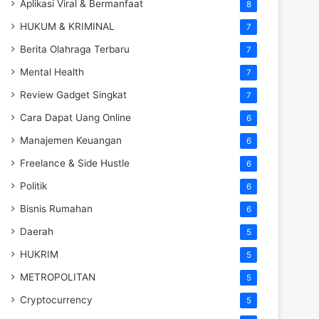
Aplikasi Viral & Bermanfaat
8
HUKUM & KRIMINAL
7
Berita Olahraga Terbaru
7
Mental Health
7
Review Gadget Singkat
7
Cara Dapat Uang Online
6
Manajemen Keuangan
6
Freelance & Side Hustle
6
Politik
6
Bisnis Rumahan
6
Daerah
5
HUKRIM
5
METROPOLITAN
5
Cryptocurrency
5