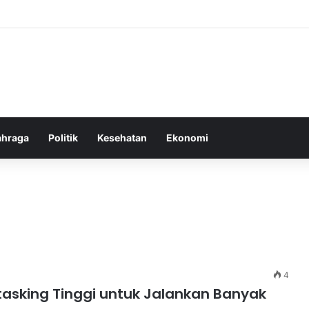
bel Membangun Hubungan Sehat Antara Tubuh dan Makanan Sehari-hari
ahraga
Politik
Kesehatan
Ekonomi
4
tasking Tinggi untuk Jalankan Banyak